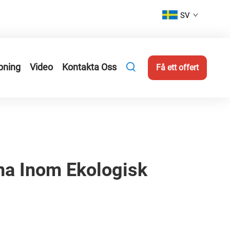
SV
pning
Video
Kontakta Oss
Få ett offert
na Inom Ekologisk