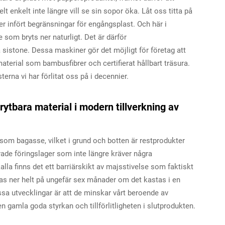
lt enkelt inte längre vill se sin sopor öka. Låt oss titta på
er infört begränsningar för engångsplast. Och här i
 som bryts ner naturligt. Det är därför
å sistone. Dessa maskiner gör det möjligt för företag att
erial som bambusfibrer och certifierat hållbart träsura.
sterna vi har förlitat oss på i decennier.
rytbara material i modern tillverkning av
om bagasse, vilket i grund och botten är restprodukter
ade föringslager som inte längre kräver några
alla finns det ett barriärskikt av majsstivelse som faktiskt
s ner helt på ungefär sex månader om det kastas i en
sa utvecklingar är att de minskar vårt beroende av
 gamla goda styrkan och tillförlitligheten i slutprodukten.