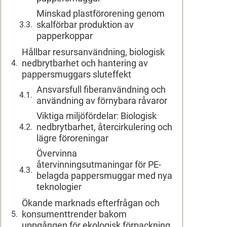
Minskad plastförorening genom
skalförbar produktion av
papperkoppar
Hållbar resursanvändning, biologisk
nedbrytbarhet och hantering av
pappersmuggars sluteffekt
Ansvarsfull fiberanvändning och
användning av förnybara råvaror
Viktiga miljöfördelar: Biologisk
nedbrytbarhet, återcirkulering och
lägre föroreningar
Övervinna
återvinningsutmaningar för PE-
belagda pappersmuggar med nya
teknologier
Ökande marknads efterfrågan och
konsumenttrender bakom
uppgången för ekologisk förpackning