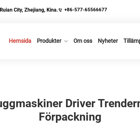
Ruian City, Zhejiang, Kina.
+86-577-65566677
Hemsida
Produkter
Om oss
Nyheter
Tilläm
ggmaskiner Driver Trender
Förpackning