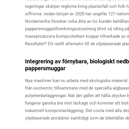
regeringar skärper reglerna kring plastavfall och folk he
siffrorna: sedan början av 2020 har ungefär 127 nation
Nordamerika föredrar cirka åtta av tio kunder behållare
pappersmuggstillverkningsutrustning blivit så viktig p
massproducera komposterbart koppar tillverkade av mat
Resultatet? Ett reellt alternativ till de oljebaserade pla
Integrering av förnybara, biologiskt nedb
pappersmuggar
Nya maskiner kan nu arbeta med ekologiska material s
från sockerrör, tillsammans med de speciella algbaser
polyetenbeläggningar. När det gäller att hålla drycker k
fungerar ganska bra mot läckage och kommer att bryta
industriell kompostanläggning. Det coola med alla des
oljebaserade produkter samtidigt som de bibehåller den