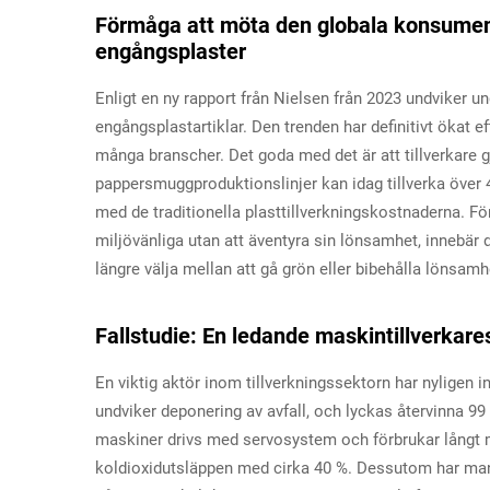
Förmåga att möta den globala konsumente
engångsplaster
Enligt en ny rapport från Nielsen från 2023 undviker u
engångsplastartiklar. Den trenden har definitivt ökat 
många branscher. Det goda med det är att tillverkare
pappersmuggproduktionslinjer kan idag tillverka över 4
med de traditionella plasttillverkningskostnaderna. 
miljövänliga utan att äventyra sin lönsamhet, innebär
längre välja mellan att gå grön eller bibehålla lönsamhe
Fallstudie: En ledande maskintillverkares
En viktig aktör inom tillverkningssektorn har nyligen
undviker deponering av avfall, och lyckas återvinna 9
maskiner drivs med servosystem och förbrukar långt mi
koldioxidutsläppen med cirka 40 %. Dessutom har man