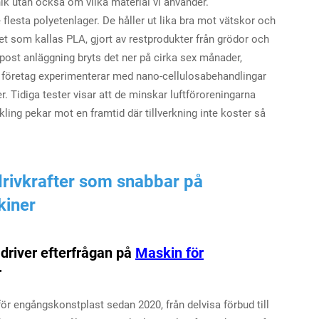
ik utan också om vilka material vi använder.
lesta polyetenlager. De håller ut lika bra mot vätskor och
let som kallas PLA, gjort av restprodukter från grödor och
mpost anläggning bryts det ner på cirka sex månader,
sa företag experimenterar med nano-cellulosabehandlingar
. Tidiga tester visar att de minskar luftföroreningarna
ling pekar mot en framtid där tillverkning inte koster så
drivkrafter som snabbar på
iner
 driver efterfrågan på
Maskin för
r
 för engångskonstplast sedan 2020, från delvisa förbud till