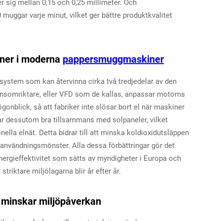
 sig mellan 0,15 och 0,25 millimeter. Och
muggar varje minut, vilket ger bättre produktkvalitet
ioner i moderna
pappersmuggmaskiner
system som kan återvinna cirka två tredjedelar av den
ensomriktare, eller VFD som de kallas, anpassar motorns
onblick, så att fabriker inte slösar bort el när maskiner
ar dessutom bra tillsammans med solpaneler, vilket
la elnät. Detta bidrar till att minska koldioxidutsläppen
användningsmönster. Alla dessa förbättringar gör det
 energieffektivitet som sätts av myndigheter i Europa och
striktare miljölagarna blir år efter år.
 minskar miljöpåverkan