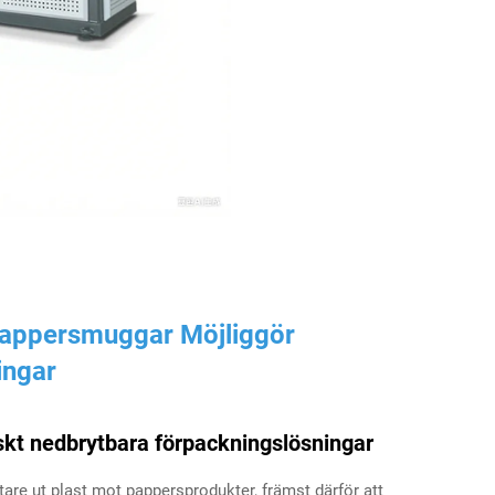
v pappersmuggar
Möjliggör
ingar
giskt nedbrytbara förpackningslösningar
tare ut plast mot pappersprodukter, främst därför att