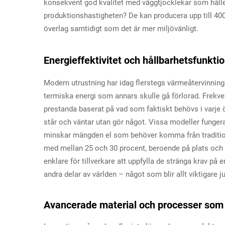
konsekvent god kvalitet med väggtjocklekar som håller
produktionshastigheten? De kan producera upp till 400 
överlag samtidigt som det är mer miljövänligt.
Energieffektivitet och hållbarhetsfunkt
Modern utrustning har idag flerstegs värmeåtervinning
termiska energi som annars skulle gå förlorad. Frekv
prestanda baserat på vad som faktiskt behövs i varje ög
står och väntar utan gör något. Vissa modeller funger
minskar mängden el som behöver komma från traditionel
med mellan 25 och 30 procent, beroende på plats och 
enklare för tillverkare att uppfylla de stränga krav på
andra delar av världen – något som blir allt viktigare ju 
Avancerade material och processer som