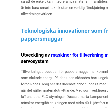
så att de enkelt kan integrera nya material i framtide
är inte bara smart teknik utan en verklig förskjutning
tillverkningsvärlden.
Teknologiska innovationer som frä
pappersmuggar
Utveckling av
maskiner för tillverkning
servosystem
Tillverkningsprocessen för pappersmuggar har kommi
som slukade energi. På den tiden slösades bort ungef
förbrukades. Idag ser det däremot annorlunda ut med 
när det gäller materialutnyttjande. Vad som verklige
IoT-anslutna PLC-styrningar. Dessa smarta komponenter j
minskar energiförbrukningen med cirka 40 % jämfört med