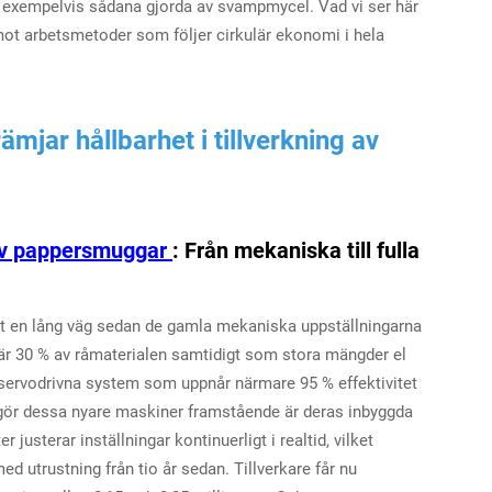
n, exempelvis sådana gjorda av svampmycel. Vad vi ser här
 mot arbetsmetoder som följer cirkulär ekonomi i hela
mjar hållbarhet i tillverkning av
 av pappersmuggar
: Från mekaniska till fulla
t en lång väg sedan de gamla mekaniska uppställningarna
är 30 % av råmaterialen samtidigt som stora mängder el
servodrivna system som uppnår närmare 95 % effektivitet
n gör dessa nyare maskiner framstående är deras inbyggda
usterar inställningar kontinuerligt i realtid, vilket
 utrustning från tio år sedan. Tillverkare får nu