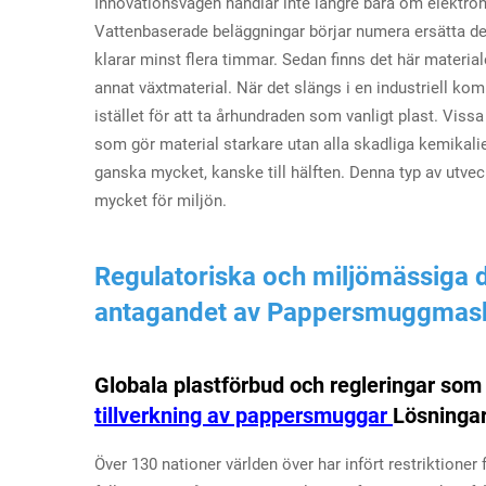
Innovationsvågen handlar inte längre bara om elektron
Vattenbaserade beläggningar börjar numera ersätta de f
klarar minst flera timmar. Sedan finns det här materia
annat växtmaterial. När det slängs i en industriell ko
istället för att ta århundraden som vanligt plast. Vis
som gör material starkare utan alla skadliga kemikalier
ganska mycket, kanske till hälften. Denna typ av utveck
mycket för miljön.
Regulatoriska och miljömässiga 
antagandet av
Pappersmuggmask
Globala plastförbud och regleringar som
tillverkning av pappersmuggar
Lösninga
Över 130 nationer världen över har infört restriktioner