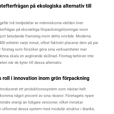
fterfrågan på ekologiska alternativ till
ngefär två tredjedelar av människorna världen över
efterfrågan på ekovänliga förpackningslösningar inom
 gjort betydande framsteg inom detta område. Moderna
00 enheter varje minut, vilket faktiskt placerar dem på par
För företag som försöker göra sina verksamheter mer
 denna skala en avgörande skillnad. Företag behöver inte
ten när de byter till dessa alternativ.
 roll i innovation inom grön förpackning
 introducerat ett produktionssystem som nästan helt
9 komma något procent av sina råvaror. Företagets nyare
ndre energi än tidigare versioner, vilket minskar
 utformat dessa system med modulär struktur i åtanke,