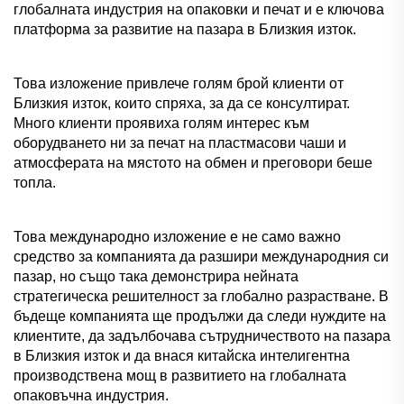
глобалната индустрия на опаковки и печат и е ключова
платформа за развитие на пазара в Близкия изток.
Това изложение привлече голям брой клиенти от
Близкия изток, които спряха, за да се консултират.
Много клиенти проявиха голям интерес към
оборудването ни за печат на пластмасови чаши и
атмосферата на мястото на обмен и преговори беше
топла.
Това международно изложение е не само важно
средство за компанията да разшири международния си
пазар, но също така демонстрира нейната
стратегическа решителност за глобално разрастване. В
бъдеще компанията ще продължи да следи нуждите на
клиентите, да задълбочава сътрудничеството на пазара
в Близкия изток и да внася китайска интелигентна
производствена мощ в развитието на глобалната
опаковъчна индустрия.