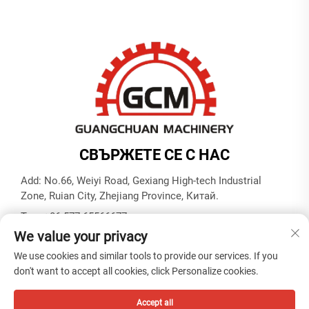
СВЪРЖЕТЕ СЕ С НАС
Add: No.66, Weiyi Road, Gexiang High-tech Industrial
Zone, Ruian City, Zhejiang Province, Китай.
Тел.:
+86-577-65566677
We value your privacy
Имейл:
[email protected]
We use cookies and similar tools to provide our services. If you
don't want to accept all cookies, click Personalize cookies.
Всички права запазени © ZHEJIANG GUANGCHUAN
MACHINERY CO. LTD -
Политика за поверителност
Accept all