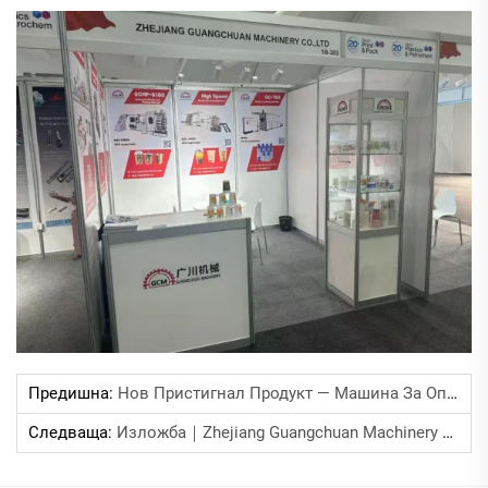
Предишна:
Нов Пристигнал Продукт — Машина За Опаковане С Капак
Следваща:
Изложба｜Zhejiang Guangchuan Machinery Co., Ltd. Участва В CHINAPLAS 2025, Където Много От Оборудването Предизвиква Интерес