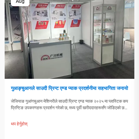
Aug
गुआङ्चुआनले साउदी प्रिन्ट एण्ड प्याक प्रदर्शनीमा सहभागिता जनायो
जेजियाङ गुआंगचुआन मेशिनरीले साउदी प्रिन्ट एण्ड प्याक २०२५ मा प्लास्टिक कप
प्रिन्टिङ उपकरणहरू प्रदर्शन गरेको छ, मध्य पूर्वी खरीददारहरूसँग जोडिएको छ।
चिनियाँ स्मार्ट विनिर्माणले वैश्विक प्याकेजिङ प्रवृत्तिहरूलाई कसरी आकार दिँदैछ
भन्ने पत्ता लगाउनुहोस्। थप जानकारी हेर्नुहोस्।
थप हेर्नुहोस्