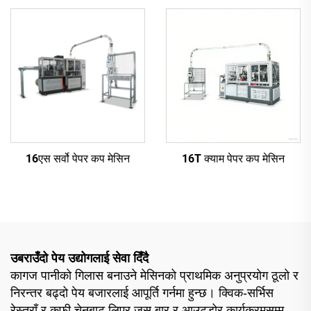
16एस सर्वो पेपर कप मेसिन
16T क्याम पेपर कप मेसिन
उबराउँदो पेय उद्योगलाई सेवा दिँदै
कागज पानीको गिलास बनाउने मेसिनको प्राथमिक अनुप्रयोग ठूलो र
निरन्तर बढ्दो पेय बजारलाई आपूर्ति गर्नमा हुन्छ। क्विक-सर्भिस
रेस्तराँ र कफी चेनबाट लिएर जूस बार र आउटडोर कार्यक्रमसम्म,