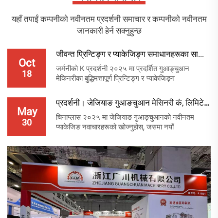
यहाँ तपाईं कम्पनीको नवीनतम प्रदर्शनी समाचार र कम्पनीको नवीनतम
जानकारी हेर्न सक्नुहुन्छ
जीवन्त प्रिन्टिङ्ग र प्याकेजिङ्ग समाधानहरूका सा...
Oct
जर्मनीको K प्रदर्शनी २०२५ मा प्रदर्शित गुआङ्चुआन
18
मेकिनरीका बुद्धिमत्तापूर्ण प्रिन्टिङ्ग र प्याकेजिङ्ग
प्रणालीहरूको खोज गर्नुहोस् — हरित, कुशल प्लास्टिक उद्योग
परिवर्तनलाई प्रेरित गर्दै। अहिले नै समाधानहरूको अन्वेषण
प्रदर्शनी। जेजियाङ गुआङचुआन मेसिनरी कं, लिमिटेड...
गर्नुहोस्।
May
चिनाप्लास २०२५ मा जेजियाङ गुआङ्चुआनको नवीनतम
30
प्याकेजिङ नवाचारहरूको खोज्नुहोस्, जसमा नयाँ
जीसीजेडएक्स-४५० स्वचालित केस प्याकर पनि समावेश छ।
उच्च कार्यक्षमता वाला मेसिनले प्लास्टिक प्याकेजिङलाई कसरी
परिवर्तन गरिरहेको छ भनेर हेर्नुहोस्। अहिले थप जानकारी
प्राप्त गर्नुहोस्।