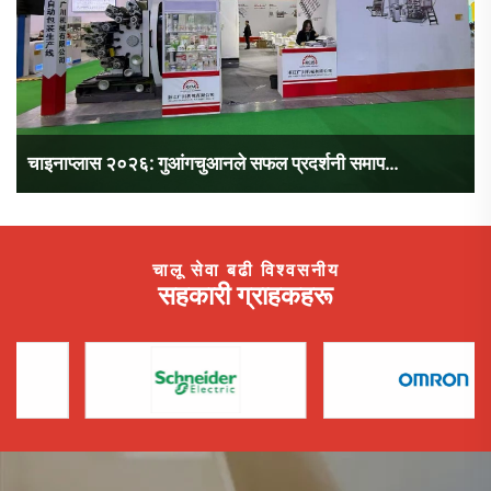
चाइनाप्लास २०२६: गुआंगचुआनले सफल प्रदर्शनी समाप...
चालू सेवा बढी विश्वसनीय
सहकारी ग्राहकहरू