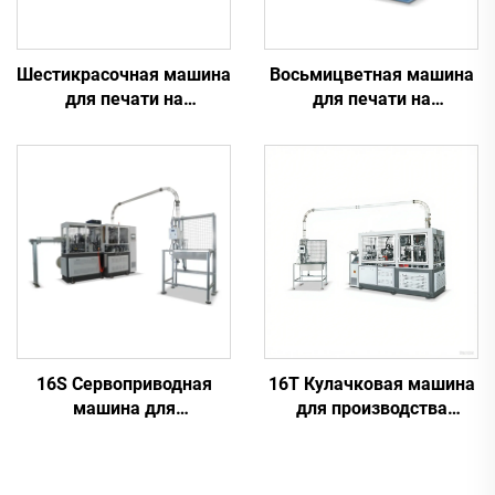
Шестикрасочная машина
Восьмицветная машина
для печати на
для печати на
пластиковых
пластиковых
стаканчиках
стаканчиках
16S Сервоприводная
16T Кулачковая машина
машина для
для производства
производства бумажных
бумажных стаканчиков
стаканчиков