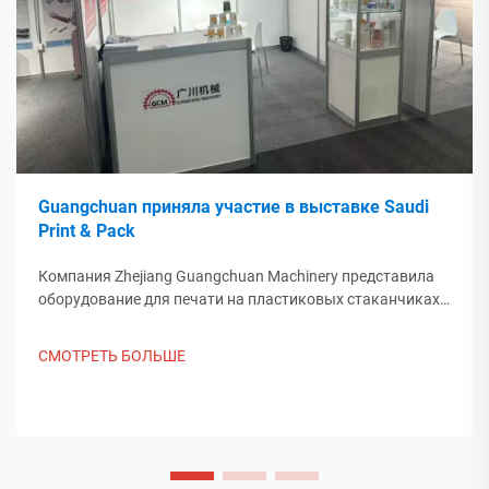
Guangchuan приняла участие в выставке Saudi
Print & Pack
Компания Zhejiang Guangchuan Machinery представила
оборудование для печати на пластиковых стаканчиках
на выставке Saudi Print & Pack 2025 и установила
контакт с покупателями из Ближнего Востока. Узнайте,
СМОТРЕТЬ БОЛЬШЕ
как китайское интеллектуальное производство
формирует мировые тенденции упаковки. Подробнее.