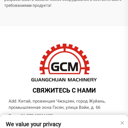
требованиями продукта!
СВЯЖИТЕСЬ С НАМИ
Add: Китай, провинция Чжэцзян, город Жуйань,
промышленная зона Гэсян, улица Вэйи, д. 66
Тел.:
+86-577-65566677
We value your privacy
E-mail:
[email protected]