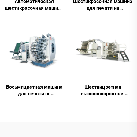
Автоматическая
Шестикрасочная машина
шестикрасочная машина
для печати на
для печати на
пластиковых ведрах
пластиковых
стаканчиках
Восьмицветная машина
Шестиицветная
для печати на
высокоскоростная
пластиковых
машина для печати на
стаканчиках
пластиковых
стаканчиках