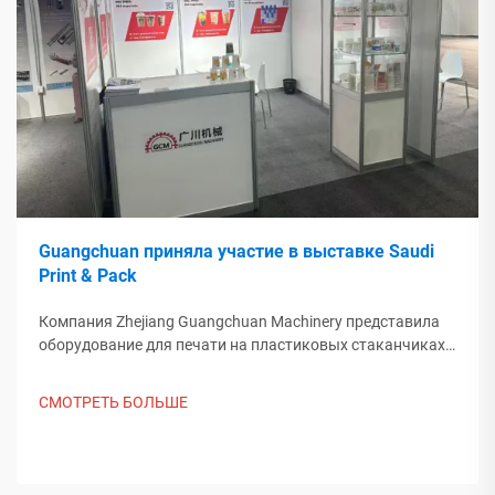
Guangchuan приняла участие в выставке Saudi
Print & Pack
Компания Zhejiang Guangchuan Machinery представила
оборудование для печати на пластиковых стаканчиках
на выставке Saudi Print & Pack 2025 и установила
контакт с покупателями из Ближнего Востока. Узнайте,
СМОТРЕТЬ БОЛЬШЕ
как китайское интеллектуальное производство
формирует мировые тенденции упаковки. Подробнее.