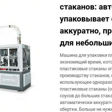
стаканов: ав
упаковывает
аккуратно, п
для небольши
Машина для упаковки пл
экономящий время, кото
пластиковые стаканы оп
производству стаканов,
использующее одноразо
пластиковые стаканы (о
соусов до больших стака
автоматически аккуратн
обертки. Больше не нуж