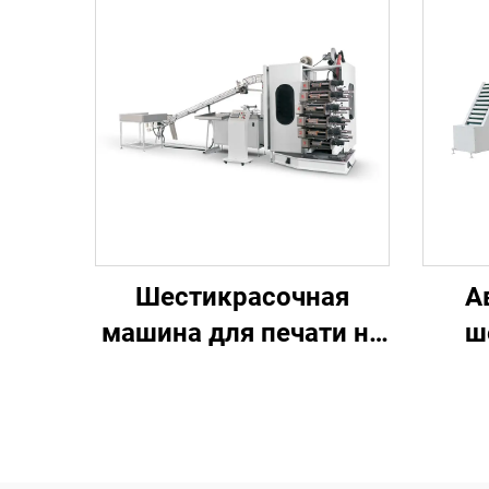
Шестикрасочная
А
машина для печати на
ш
пластиковых
маши
стаканчиках