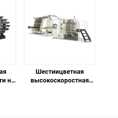
ая
Шестиицветная
ти на
высокоскоростная
драх
машина для печати на
пластиковых
стаканчиках