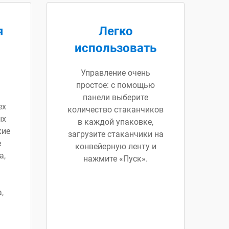
я
Легко
использовать
Управление очень
простое: с помощью
панели выберите
ех
количество стаканчиков
ых
в каждой упаковке,
кие
загрузите стаканчики на
е
конвейерную ленту и
а,
нажмите «Пуск».
,