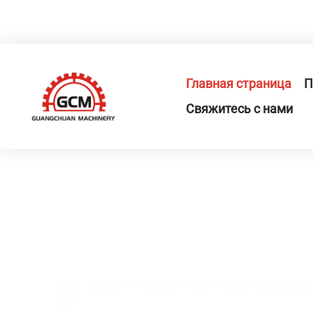
Китай, провинция Чжэцзян, город Жуйань, промышлен
+86-577-65566677
[email protected]
Главная страница
П
Свяжитесь с нами