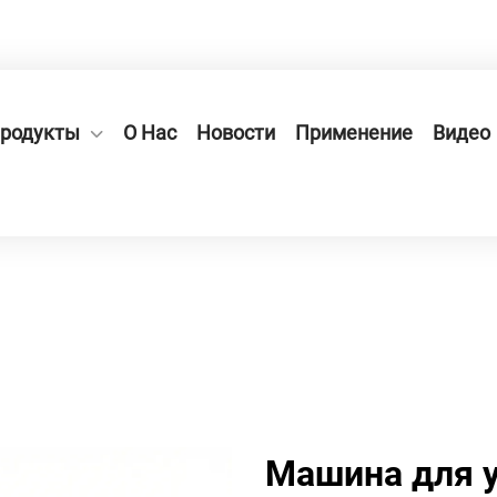
ная зона Гэсян, улица Вэйи, д. 66
родукты
О Нас
Новости
Применение
Видео
Машина для 