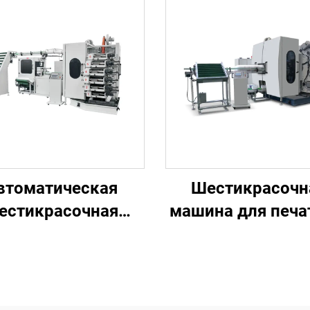
втоматическая
Шестикрасочн
естикрасочная
машина для печа
на для печати на
пластиковых ве
пластиковых
стаканчиках