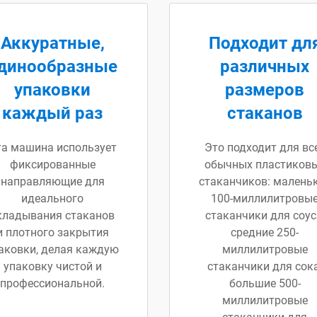
Аккуратные,
Подходит дл
динообразные
различных
упаковки
размеров
каждый раз
стаканов
та машина использует
Это подходит для вс
фиксированные
обычных пластиков
направляющие для
стаканчиков: малень
идеального
100-миллилитровы
кладывания стаканов
стаканчики для соус
и плотного закрытия
средние 250-
аковки, делая каждую
миллилитровые
упаковку чистой и
стаканчики для сока
профессиональной.
большие 500-
миллилитровые