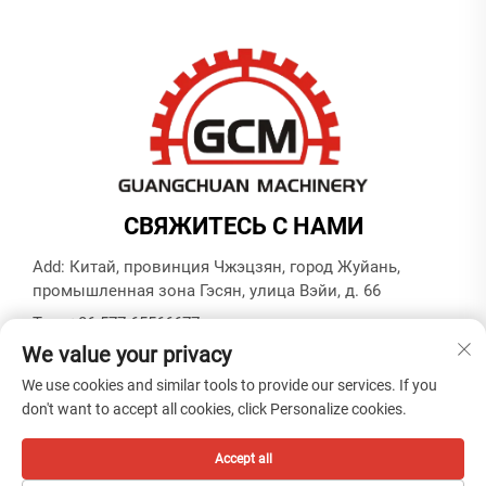
СВЯЖИТЕСЬ С НАМИ
Add: Китай, провинция Чжэцзян, город Жуйань,
промышленная зона Гэсян, улица Вэйи, д. 66
Тел.:
+86-577-65566677
We value your privacy
E-mail:
[email protected]
We use cookies and similar tools to provide our services. If you
don't want to accept all cookies, click Personalize cookies.
© Copyright ZHEJIANG GUANGCHUAN MACHINERY CO.
LTD -
Политика конфиденциальности
Accept all