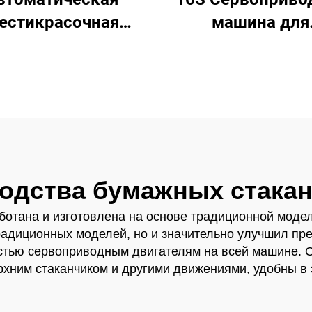
естикрасочная
машина для
на для печати на
производств
пластиковых
бумажных
стаканчиках
стаканчиков
одства бумажных стака
отана и изготовлена на основе традиционной модели
адиционных моделей, но и значительно улучшил преи
стью сервоприводным двигателям на всей машине. 
рхним стаканчиком и другими движениями, удобны в