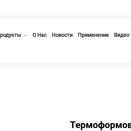
ная зона Гэсян, улица Вэйи, д. 66
родукты
О Нас
Новости
Применение
Видео
Термоформов