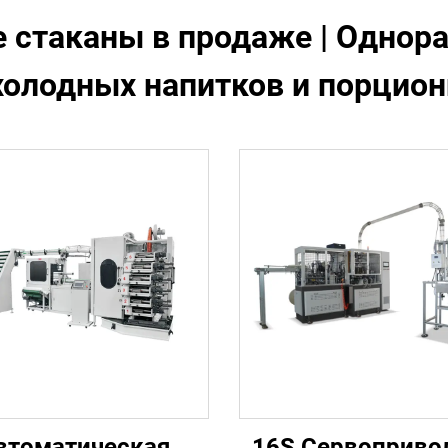
стаканы в продаже | Однор
холодных напитков и порцион
втоматическая
16S Сервоприво