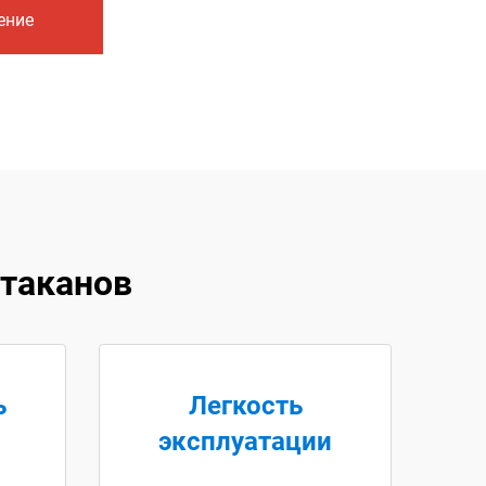
ение
таканов
ь
Легкость
эксплуатации