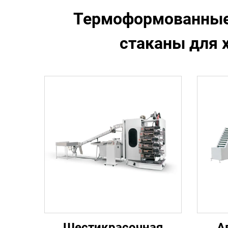
Термоформованные 
стаканы для 
Шестикрасочная
А