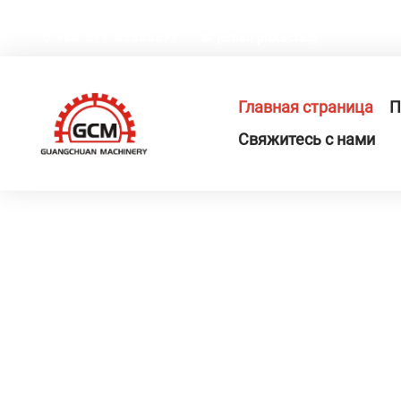
Китай, провинция Чжэцзян, город Жуйань, промышлен
+86-577-65566677
[email protected]
Главная страница
П
Свяжитесь с нами