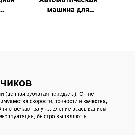
машина для
а
производства
пластиковых
стаканчиков
нчиков
 (цепная зубчатая передача). Он не
мущества скорости, точности и качества,
Они отвечают за управление всасыванием
 эксплуатации, быстро выявляют и