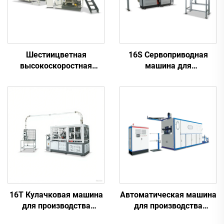
Шестиицветная
16S Сервоприводная
высокоскоростная
машина для
машина для печати на
производства бумажных
пластиковых
стаканчиков
стаканчиках
16T Кулачковая машина
Автоматическая машина
для производства
для производства
бумажных стаканчиков
пластиковых