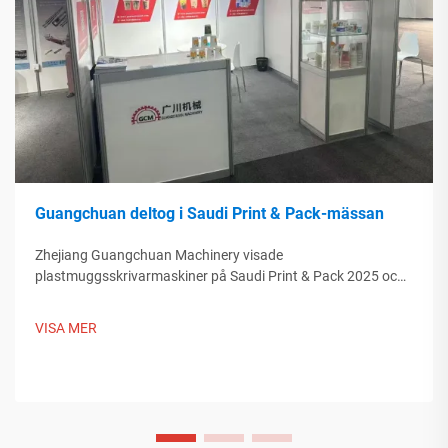
Guangchuan deltog i Saudi Print & Pack-mässan
Zhejiang Guangchuan Machinery visade
plastmuggsskrivarmaskiner på Saudi Print & Pack 2025 och
knöt kontakter med köpare från Mellanöstern. Upptäck hur
kinesisk smart tillverkning formar globala
VISA MER
förpackningstrender. Läs mer.