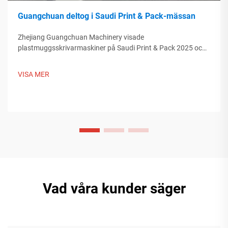
Guangchuan deltog i Saudi Print & Pack-mässan
Zhejiang Guangchuan Machinery visade
plastmuggsskrivarmaskiner på Saudi Print & Pack 2025 och
knöt kontakter med köpare från Mellanöstern. Upptäck hur
kinesisk smart tillverkning formar globala
VISA MER
förpackningstrender. Läs mer.
Vad våra kunder säger