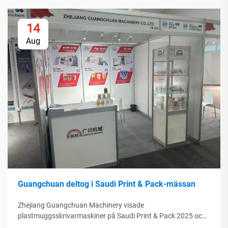
14
Aug
Guangchuan deltog i Saudi Print & Pack-mässan
Zhejiang Guangchuan Machinery visade
plastmuggsskrivarmaskiner på Saudi Print & Pack 2025 och
knöt kontakter med köpare från Mellanöstern. Upptäck hur