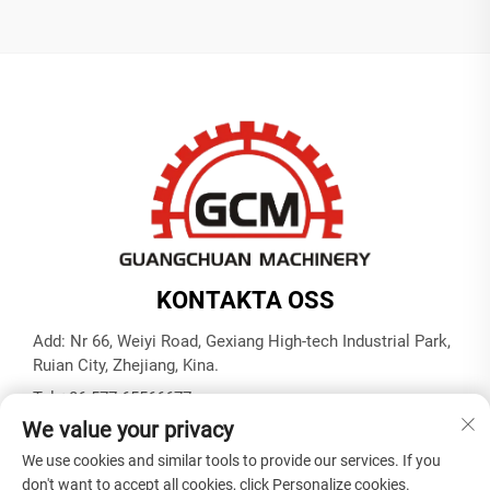
KONTAKTA OSS
Add: Nr 66, Weiyi Road, Gexiang High-tech Industrial Park,
Ruian City, Zhejiang, Kina.
Tel:
+86-577-65566677
We value your privacy
E-post:
[email protected]
We use cookies and similar tools to provide our services. If you
don't want to accept all cookies, click Personalize cookies.