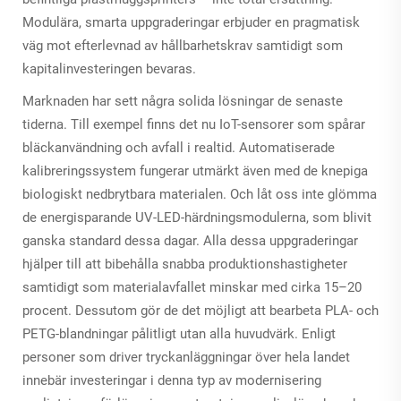
Modulära, smarta uppgraderingar erbjuder en pragmatisk
väg mot efterlevnad av hållbarhetskrav samtidigt som
kapitalinvesteringen bevaras.
Marknaden har sett några solida lösningar de senaste
tiderna. Till exempel finns det nu IoT-sensorer som spårar
bläckanvändning och avfall i realtid. Automatiserade
kalibreringssystem fungerar utmärkt även med de knepiga
biologiskt nedbrytbara materialen. Och låt oss inte glömma
de energisparande UV-LED-härdningsmodulerna, som blivit
ganska standard dessa dagar. Alla dessa uppgraderingar
hjälper till att bibehålla snabba produktionshastigheter
samtidigt som materialavfallet minskar med cirka 15–20
procent. Dessutom gör de det möjligt att bearbeta PLA- och
PETG-blandningar pålitligt utan alla huvudvärk. Enligt
personer som driver tryckanläggningar över hela landet
innebär investeringar i denna typ av modernisering