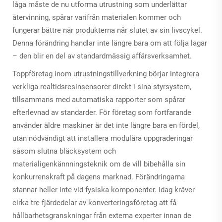
låga måste de nu utforma utrustning som underlättar
återvinning, spårar varifrån materialen kommer och
fungerar bättre när produkterna når slutet av sin livscykel.
Denna förändring handlar inte längre bara om att följa lagar
– den blir en del av standardmässig affärsverksamhet.
Toppföretag inom utrustningstillverkning börjar integrera
verkliga realtidsresinsensorer direkt i sina styrsystem,
tillsammans med automatiska rapporter som spårar
efterlevnad av standarder. För företag som fortfarande
använder äldre maskiner är det inte längre bara en fördel,
utan nödvändigt att installera modulära uppgraderingar
såsom slutna bläcksystem och
materialigenkännningsteknik om de vill bibehålla sin
konkurrenskraft på dagens marknad. Förändringarna
stannar heller inte vid fysiska komponenter. Idag kräver
cirka tre fjärdedelar av konverteringsföretag att få
hållbarhetsgranskningar från externa experter innan de