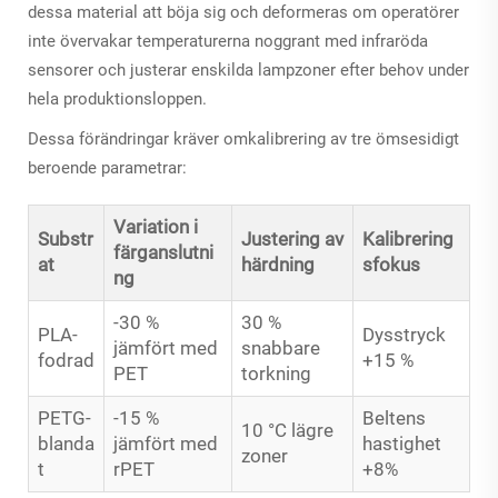
dessa material att böja sig och deformeras om operatörer
inte övervakar temperaturerna noggrant med infraröda
sensorer och justerar enskilda lampzoner efter behov under
hela produktionsloppen.
Dessa förändringar kräver omkalibrering av tre ömsesidigt
beroende parametrar:
Variation i
Substr
Justering av
Kalibrering
färganslutni
at
härdning
sfokus
ng
-30 %
30 %
PLA-
Dysstryck
jämfört med
snabbare
fodrad
+15 %
PET
torkning
PETG-
-15 %
Beltens
10 °C lägre
blanda
jämfört med
hastighet
zoner
t
rPET
+8%