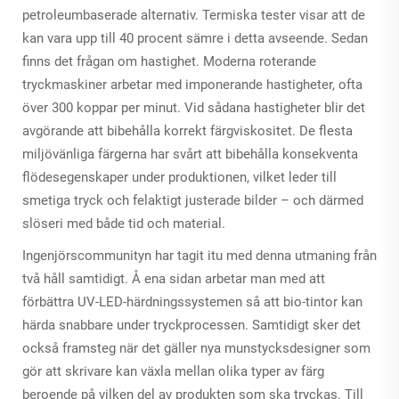
petroleumbaserade alternativ. Termiska tester visar att de
kan vara upp till 40 procent sämre i detta avseende. Sedan
finns det frågan om hastighet. Moderna roterande
tryckmaskiner arbetar med imponerande hastigheter, ofta
över 300 koppar per minut. Vid sådana hastigheter blir det
avgörande att bibehålla korrekt färgviskositet. De flesta
miljövänliga färgerna har svårt att bibehålla konsekventa
flödesegenskaper under produktionen, vilket leder till
smetiga tryck och felaktigt justerade bilder – och därmed
slöseri med både tid och material.
Ingenjörscommunityn har tagit itu med denna utmaning från
två håll samtidigt. Å ena sidan arbetar man med att
förbättra UV-LED-härdningssystemen så att bio-tintor kan
härda snabbare under tryckprocessen. Samtidigt sker det
också framsteg när det gäller nya munstycksdesigner som
gör att skrivare kan växla mellan olika typer av färg
beroende på vilken del av produkten som ska tryckas. Till