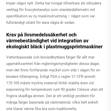
köper något nytt. Detta har tvingat tillverkare att inkludera
verktyg för livscykelanalys som standardalternativ vid
specifikation av ny maskinutrustning – något som var
fullständigt okänt för bara några år sedan.
Krav på livsmedelssäkerhet och
värmebeständighet vid integration av
ekologiskt bläck i plastmuggsprintmaskiner
Vattenbaserade och bionedbrytbara färger får allt mer
uppmärksamhet från regleringsmyndigheter dessa dagar,
men det finns fortfarande mycket som står i vägen för en
bredare tillämpning. Enligt FDA:s regler 21 CFR avsnitt
175.105 måste tryckta material förbli stabila även vid
exponering för temperaturer runt 90 grader Celsius utan att
frigöra skadliga ämnen. Det är ett verkligt problem för
många färger baserade på växtmaterial, vilka helt enkelt
inte klarar värme lika bra som traditionella