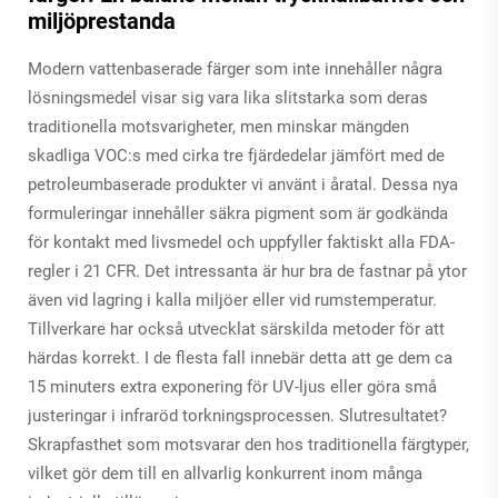
miljöprestanda
Modern vattenbaserade färger som inte innehåller några
lösningsmedel visar sig vara lika slitstarka som deras
traditionella motsvarigheter, men minskar mängden
skadliga VOC:s med cirka tre fjärdedelar jämfört med de
petroleumbaserade produkter vi använt i åratal. Dessa nya
formuleringar innehåller säkra pigment som är godkända
för kontakt med livsmedel och uppfyller faktiskt alla FDA-
regler i 21 CFR. Det intressanta är hur bra de fastnar på ytor
även vid lagring i kalla miljöer eller vid rumstemperatur.
Tillverkare har också utvecklat särskilda metoder för att
härdas korrekt. I de flesta fall innebär detta att ge dem ca
15 minuters extra exponering för UV-ljus eller göra små
justeringar i infraröd torkningsprocessen. Slutresultatet?
Skrapfasthet som motsvarar den hos traditionella färgtyper,
vilket gör dem till en allvarlig konkurrent inom många