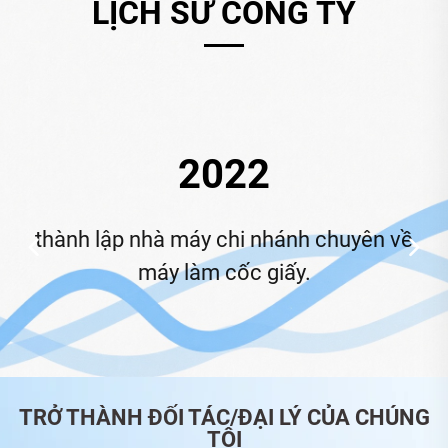
LỊCH SỬ CÔNG TY
2022
ở
thành lập nhà máy chi nhánh chuyên về
máy làm cốc giấy.
d
TRỞ THÀNH ĐỐI TÁC/ĐẠI LÝ CỦA CHÚNG
TÔI