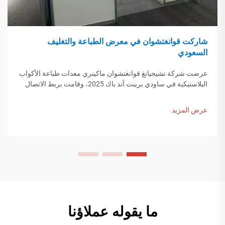
شاركت قوانغتشوان في معرض الطباعة والتغليف
السعودي
عرضت شركة تشيجيانغ قوانغتشوان ماكينري معدات طباعة الأكواب
البلاستيكية في ساودي برينت آند باك 2025، وقامت بربط الاتصال
مع المشترين من الشرق الأوسط. اكتشف كيف يساهم التصنيع
الذكي الصيني في تشكيل اتجاهات التعبئة العالمية. اكتشف المزيد.
عرض المزيد
ما يقوله عملاؤنا