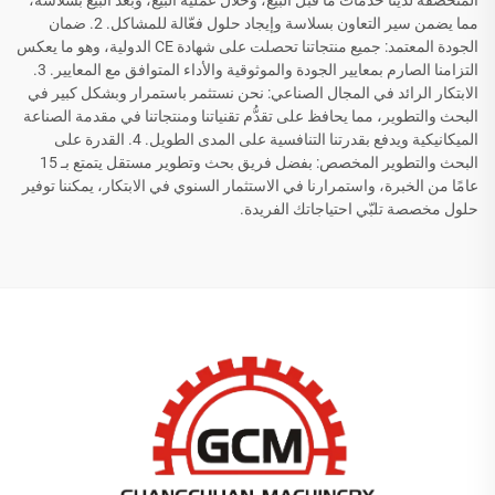
المُتخصِّفة لدينا خدمات ما قبل البيع، وخلال عملية البيع، وبعد البيع بسلاسة،
مما يضمن سير التعاون بسلاسة وإيجاد حلول فعّالة للمشاكل. 2. ضمان
الجودة المعتمد: جميع منتجاتنا تحصلت على شهادة CE الدولية، وهو ما يعكس
التزامنا الصارم بمعايير الجودة والموثوقية والأداء المتوافق مع المعايير. 3.
الابتكار الرائد في المجال الصناعي: نحن نستثمر باستمرار وبشكل كبير في
البحث والتطوير، مما يحافظ على تقدُّم تقنياتنا ومنتجاتنا في مقدمة الصناعة
الميكانيكية ويدفع بقدرتنا التنافسية على المدى الطويل. 4. القدرة على
البحث والتطوير المخصص: بفضل فريق بحث وتطوير مستقل يتمتع بـ 15
عامًا من الخبرة، واستمرارنا في الاستثمار السنوي في الابتكار، يمكننا توفير
حلول مخصصة تلبّي احتياجاتك الفريدة.