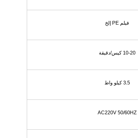
فيلم PE إلخ
10-20 كيس/دقيقة
3.5 كيلو واط
AC220V 50/60HZ