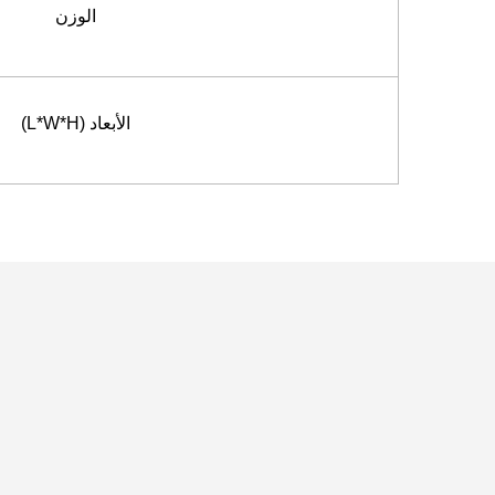
الوزن
الأبعاد (L*W*H)