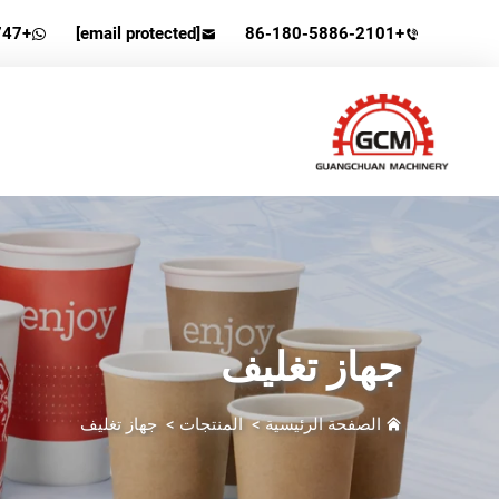
+86-13506578747
[email protected]
+86-180-5886-2101
جهاز تغليف
الصفحة الرئيسية
>
المنتجات
>
جهاز تغليف