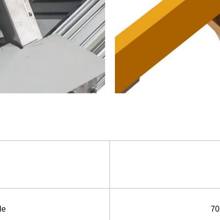
le
70