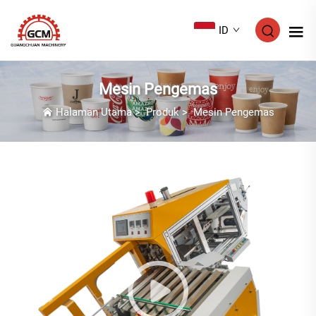
ID
Mesin Pengemas
Halaman Utama
>
Produk
>
Mesin Pengemas