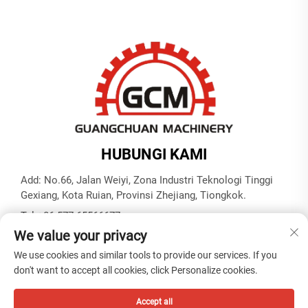
HUBUNGI KAMI
Add: No.66, Jalan Weiyi, Zona Industri Teknologi Tinggi
Gexiang, Kota Ruian, Provinsi Zhejiang, Tiongkok.
Tel:
+86-577-65566677
We value your privacy
Surel:
[email protected]
We use cookies and similar tools to provide our services. If you
don't want to accept all cookies, click Personalize cookies.
Hak Cipta © ZHEJIANG GUANGCHUAN MACHINERY CO.
LTD -
Kebijakan Privasi
Accept all