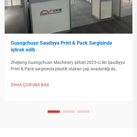
Guangchuan Səudiyyə Print & Pack Sərgisində
iştirak edib
Zhejiang Guangchuan Machinery şirkəti 2025-ci ilin Saudiyyə
Print & Pack sərgisində plastik stakan çap avadanlığı ilə
təqdimat etdi və Orta Şərq alıcıları ilə əlaqə qurdu. Çinin ağıllı
istehsalının qlobal qablaşdırma meyllərini necə
DAHA ÇOXUNA BAX
formalaşdırdığını kəşf edin. Ətraflı məlumat almaq üçün
tıklayın.