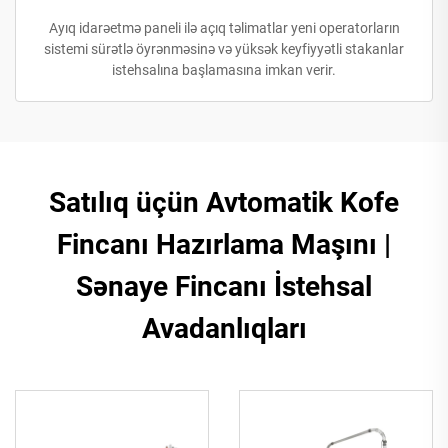
Ayıq idarəetmə paneli ilə açıq təlimatlar yeni operatorların
sistemi sürətlə öyrənməsinə və yüksək keyfiyyətli stakanlar
istehsalına başlamasına imkan verir.
Satılıq üçün Avtomatik Kofe
Fincanı Hazırlama Maşını |
Sənaye Fincanı İstehsal
Avadanlıqları