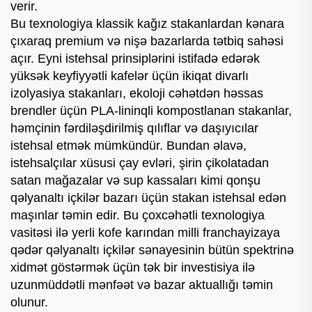
verir.
Bu texnologiya klassik kağız stakanlardan kənara
çıxaraq premium və nişə bazarlarda tətbiq sahəsi
açır. Eyni istehsal prinsiplərini istifadə edərək
yüksək keyfiyyətli kafelər üçün ikiqat divarlı
izolyasiya stakanları, ekoloji cəhətdən həssas
brendler üçün PLA-lininqli kompostlanan stakanlar,
həmçinin fərdiləşdirilmiş qılıflar və daşıyıcılar
istehsal etmək mümkündür. Bundan əlavə,
istehsalçılar xüsusi çay evləri, şirin çikolatadan
satan mağazalar və sup kassaları kimi qonşu
qəlyanaltı içkilər bazarı üçün stakan istehsal edən
maşınlar təmin edir. Bu çoxcəhətli texnologiya
vasitəsi ilə yerli kofe karından milli franchayizaya
qədər qəlyanaltı içkilər sənayesinin bütün spektrinə
xidmət göstərmək üçün tək bir investisiya ilə
uzunmüddətli mənfəət və bazar aktuallığı təmin
olunur.