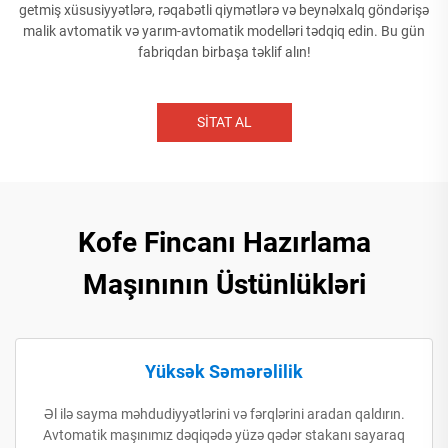
getmiş xüsusiyyətlərə, rəqabətli qiymətlərə və beynəlxalq göndərişə
malik avtomatik və yarım-avtomatik modelləri tədqiq edin. Bu gün
fabriqdan birbaşa təklif alın!
SİTAT AL
Kofe Fincanı Hazırlama
Maşınının Üstünlükləri
Yüksək Səmərəlilik
Əl ilə sayma məhdudiyyətlərini və fərqlərini aradan qaldırın.
Avtomatik maşınımız dəqiqədə yüzə qədər stakanı sayaraq