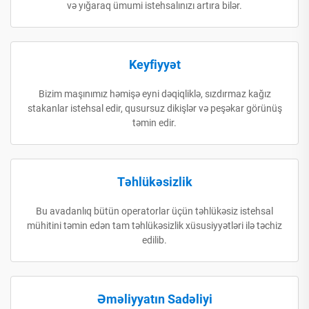
və yığaraq ümumi istehsalınızı artıra bilər.
Keyfiyyət
Bizim maşınımız həmişə eyni dəqiqliklə, sızdırmaz kağız
stakanlar istehsal edir, qusursuz dikişlər və peşəkar görünüş
təmin edir.
Təhlükəsizlik
Bu avadanlıq bütün operatorlar üçün təhlükəsiz istehsal
mühitini təmin edən tam təhlükəsizlik xüsusiyyətləri ilə təchiz
edilib.
Əməliyyatın Sadəliyi