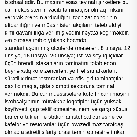
istehsal edir. Bu maşının əsas təyinatı şirkətlərə bu
canlı ekosistemin vacib təminatçısı olmaq imkanı
verərək brendin ardıcılığını, təchizat zəncirinin
etibarlılığını və müasir istehlakçıların tələb etdiyi
kimi davamlılığa verilmiş vədini həyata keçirməkdir.
Ən birbaşa tətbiq yüksək həcmdə
standartlaşdırılmış ölçülərdə (məsələn, 8 unsiya, 12
unsiya, 16 unsiya, 20 unsiya) isti və soyuq içkilər
üçün brendli stakanların təminatını tələb edən
beynəlxalq kofe zəncirləri, yerli əl sanatkarları,
sürətli xidmət restoranları və ofis içki təminatçıları
daxil olmaqla, qida xidməti sektoruna təminat
verməkdir. Bu cür müəssisələrə kofe fincanı maşını
istehsalçınının mürəkkəb loqotiplər üçün yüksək
keyfiyyətli çap təklif etməsinə, nəmliyə qarşı xüsusi
barier örtükləri ilə stakanlar istehsal etməsinə və
kafelər və restoranlar üçün əvəzedilməz tərəfdaş
olmaqla sürətli sifariş icrası təmin etməsinə imkan