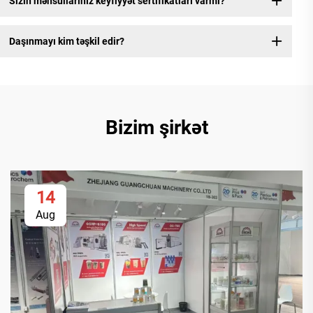
Sizin məhsullarınız keyfiyyət sertifikatları varmı?
Daşınmayı kim təşkil edir?
Bizim şirkət
14
Aug