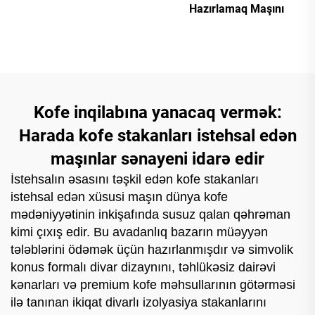
Hazırlamaq Maşını
Kofe inqilabına yanacaq vermək:
Harada kofe stakanları istehsal edən
maşınlar sənayeni idarə edir
İstehsalın əsasını təşkil edən kofe stakanları
istehsal edən xüsusi maşın dünya kofe
mədəniyyətinin inkişafında susuz qalan qəhrəman
kimi çıxış edir. Bu avadanlıq bazarın müəyyən
tələblərini ödəmək üçün hazırlanmışdır və simvolik
konus formalı divar dizaynını, təhlükəsiz dairəvi
kənarları və premium kofe məhsullarının götərməsi
ilə tanınan ikiqat divarlı izolyasiya stakanlarını