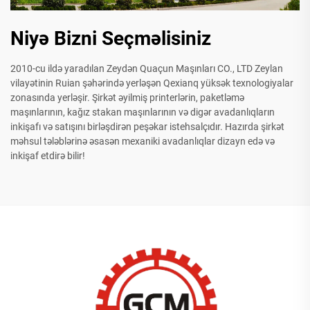
Niyə Bizni Seçməlisiniz
2010-cu ildə yaradılan Zeydən Quaçun Maşınları CO., LTD Zeylan
vilayətinin Ruian şəhərində yerləşən Qexianq yüksək texnologiyalar
zonasında yerləşir. Şirkət əyilmiş printerlərin, paketləmə
maşınlarının, kağız stakan maşınlarının və digər avadanlıqların
inkişafı və satışını birləşdirən peşəkar istehsalçıdır. Hazırda şirkət
məhsul tələblərinə əsasən mexaniki avadanlıqlar dizayn edə və
inkişaf etdirə bilir!