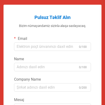
Pulsuz Təklif Alın
Bizim nümayəndəmiz sizinlə əlaqə saxlayacaq.
Email
0/100
Name
0/100
Company Name
0/200
Mesaj