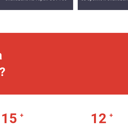
а
?
15
12