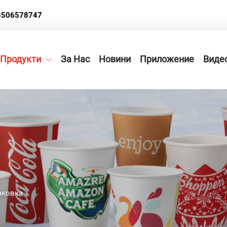
3506578747
Продукти
За Нас
Новини
Приложение
Виде
аковка