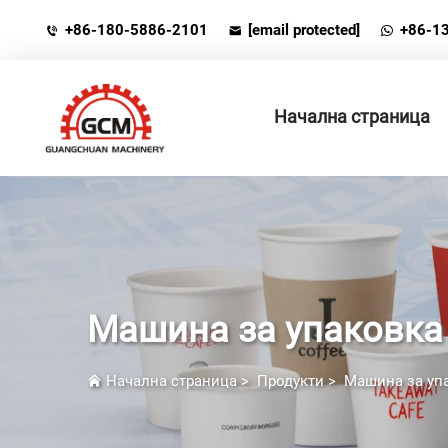
+86-180-5886-2101
[email protected]
+86-1
Начална страница
Машина за упаковка
Начална страница
>
Продукти
>
Машина за уп