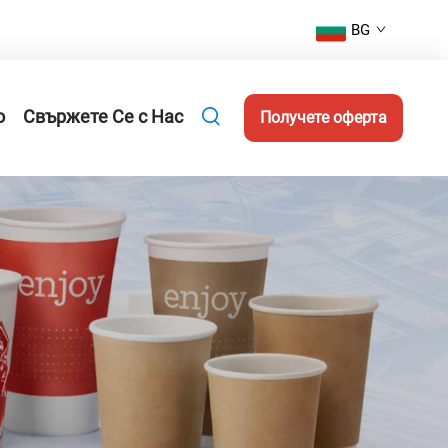
BG
о
Свържете Се с Нас
Получете оферта