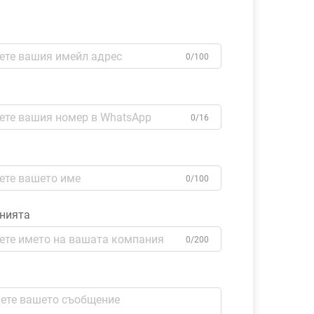
0/100
0/16
0/100
нията
0/200