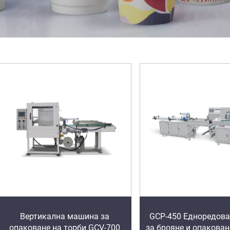
Вертикална машина за
GCP-450 Едноредов
опаковане на торби GCV-700
за брояне и опакован