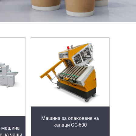
Машина за опаковане на
капаци GC-600
а машина
е на чаши