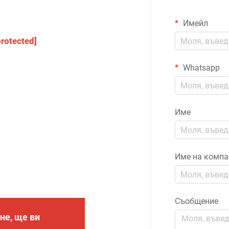
Имейл
protected]
Whatsapp
Име
Име на компа
Съобщение
не, ще ви