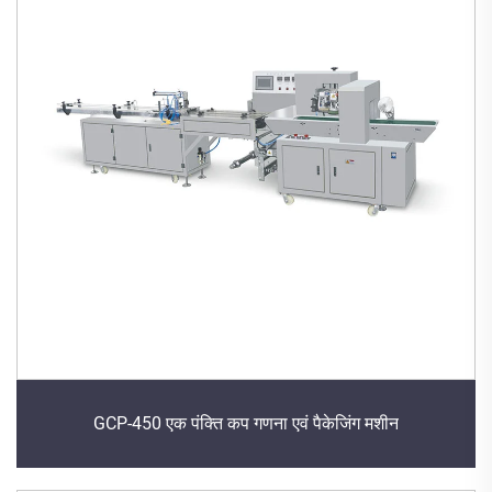
GCP-450 एक पंक्ति कप गणना एवं पैकेजिंग मशीन