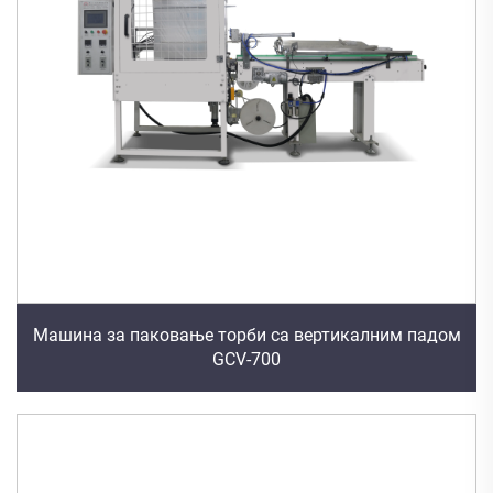
Машина за паковање торби са вертикалним падом
GCV-700