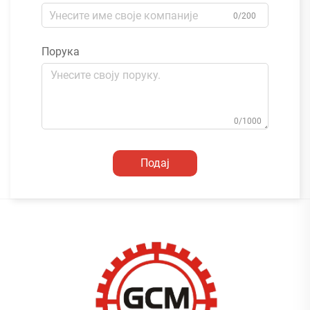
0/200
Порука
0/1000
Подај