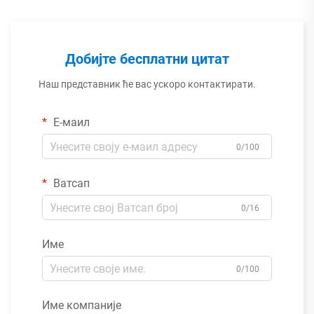
Добијте бесплатни цитат
Наш представник ће вас ускоро контактирати.
Е-маил
0/100
Ватсап
0/16
Име
0/100
Име компаније