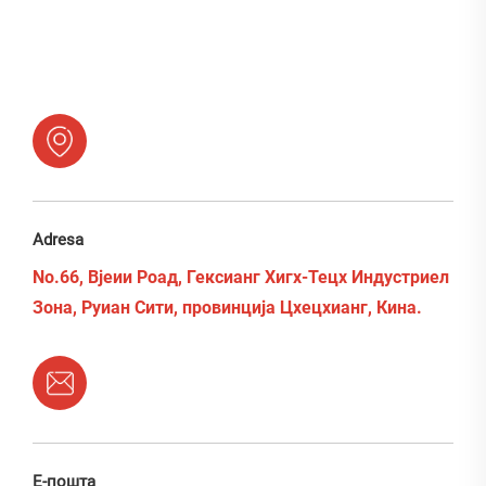
Adresa
No.66, Вјеии Роад, Гексианг Хигх-Тецх Индустриел
Зона, Руиан Сити, провинција Цхецхианг, Кина.
Е-пошта