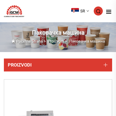
SR
Паковачка машина
Početna Strana
>
Proizvodi
>
Паковачка машина
PROIZVODI