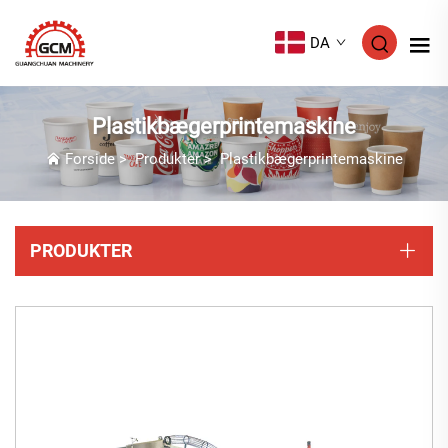
DA
Plastikbægerprintemaskine
Forside
>
Produkter
>
Plastikbægerprintemaskine
PRODUKTER