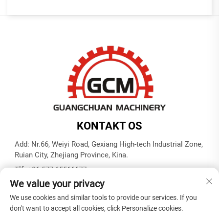
KONTAKT OS
Add: Nr.66, Weiyi Road, Gexiang High-tech Industrial Zone,
Ruian City, Zhejiang Province, Kina.
Tlf.:
+86-577-65566677
We value your privacy
E-mail:
[email protected]
We use cookies and similar tools to provide our services. If you
don't want to accept all cookies, click Personalize cookies.
Copyright © ZHEJIANG GUANGCHUAN MACHINERY CO.