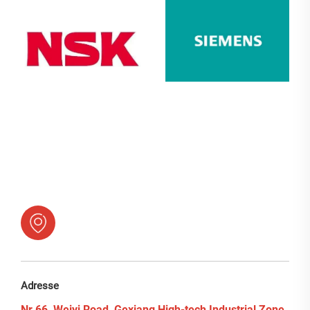
Adresse
Nr.66, Weiyi Road, Gexiang High-tech Industrial Zone,