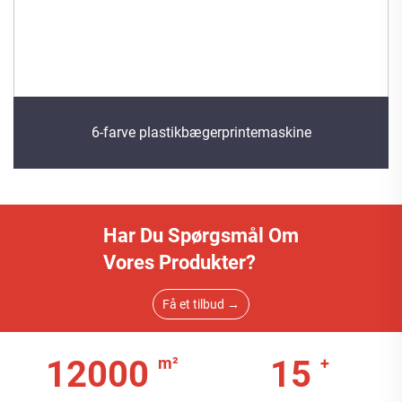
6-farve plastikbægerprintemaskine
Har Du Spørgsmål Om
Vores Produkter?
Få et tilbud →
12000
15