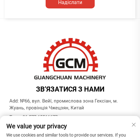
Надіслати
ЗВ’ЯЗАТИСЯ З НАМИ
Add: №66, вул. Вейї, промислова зона Гексіан, м.
Жуань, провінція Чжецзян, Китай
Тел.:
+86-577-65566677
We value your privacy
Ел. пошта:
[email protected]
We use cookies and similar tools to provide our services. If you