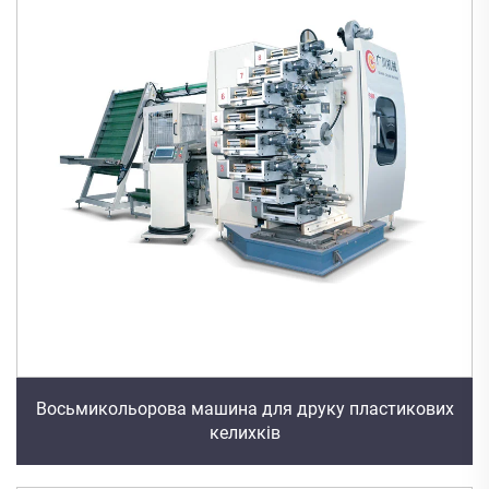
Восьмикольорова машина для друку пластикових
келихків