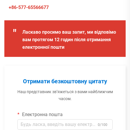
+86-577-65566677
"
Ласкаво просимо ваш запит, ми відповімо
вам протягом 12 годин після отримання
електронної пошти
Отримати безкоштовну цитату
Наш представник зв’яжеться з вами найближчим
часом.
Електронна пошта
0/100