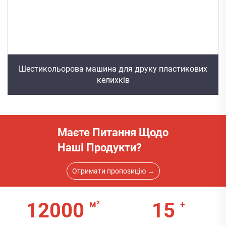
Шестикольорова машина для друку пластикових
келихків
Маєте Питання Щодо
Наші Продукти?
Отримати пропозицію →
12000
15