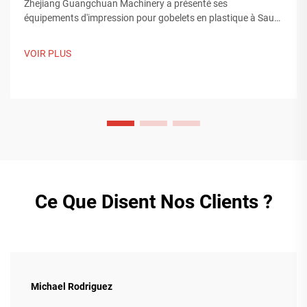
Zhejiang Guangchuan Machinery a présenté ses
équipements d'impression pour gobelets en plastique à Saudi
Print & Pack 2025, et établi des contacts avec des acheteurs
du Moyen-Orient. Découvrez comment la fabrication
VOIR PLUS
intelligente chinoise influence les tendances mondiales de
l'emballage. En savoir plus.
Ce Que Disent Nos Clients ?
Michael Rodriguez