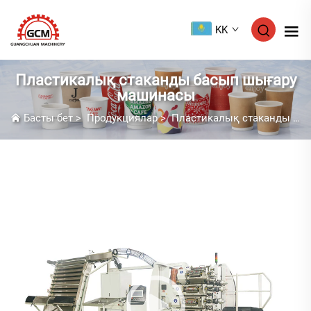
KK
Пластикалық стаканды басып шығару
машинасы
Басты бет
>
Продукциялар
>
Пластикалық стаканды басып шығару машинасы