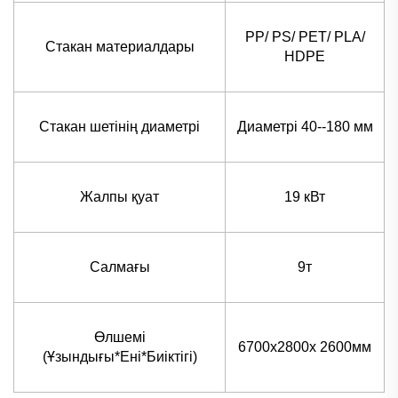
PP/ PS/ PET/ PLA/
Стакан материалдары
HDPE
Стакан шетінің диаметрі
Диаметрі 40--180 мм
Жалпы қуат
19 кВт
Салмағы
9т
Өлшемі
6700x2800x 2600мм
(Ұзындығы*Ені*Биіктігі)