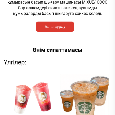
құмырасын басып шығару машинасы MIXUE/ COCO
Cup өлшемдері сияқты өте кең ауқымды
құмыраларды басып шығаруға сәйкес келеді.
Баға сұрау
Өнім сипаттамасы
Үлгілер: