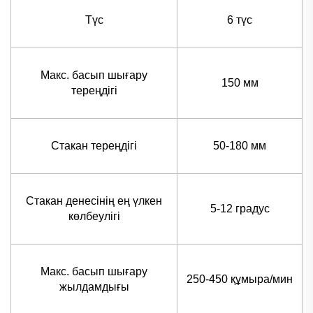
Түс
6 түс
Макс. басып шығару
150 мм
тереңдігі
Стакан тереңдігі
50-180 мм
Стакан денесінің ең үлкен
5-12 градус
көлбеулігі
Макс. басып шығару
250-450 құмыра/мин
жылдамдығы