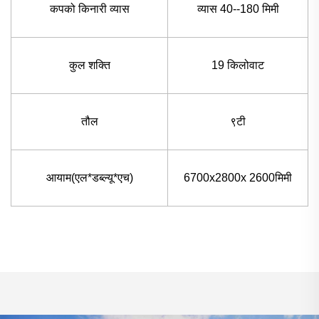
कपको किनारी व्यास
व्यास 40--180 मिमी
कुल शक्ति
19 किलोवाट
तौल
९टी
आयाम(एल*डब्ल्यू*एच)
6700x2800x 2600मिमी