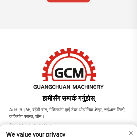
हामीसँग सम्पर्क गर्नुहोस्
Add: नं।66, वेईयी रोड, गेक्सियांग हाई-टेक औद्योगिक क्षेत्र, रुईआन सिटी,
जेजियांग प्रान्त, चीन।
टेल:
+86-577-65566677
We value your privacy
इमेल:
[email protected]