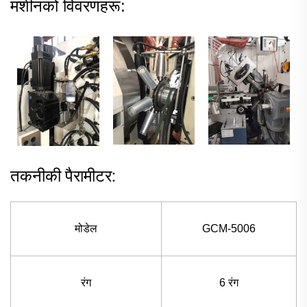
मशीनको विवरणहरू:
तकनीकी पैरामीटर:
मोडेल
GCM-5006
रंग
6 रंग