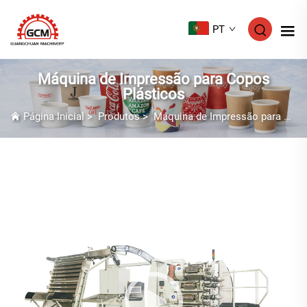
PT
Máquina de Impressão para Copos
Plásticos
Página Inicial
>
Produtos
>
Máquina de Impressão para Copos Plásticos