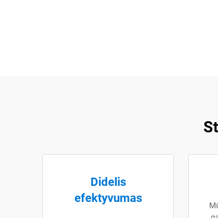
S
Didelis
efektyvumas
Mū
ga