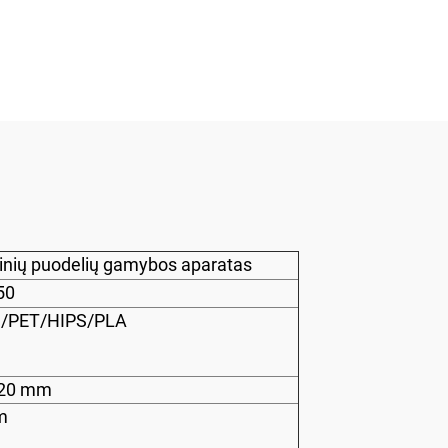
uojančioji mašina
kinių puodelių gamybos aparatas
50
S/PET/HIPS/PLA
20 mm
m