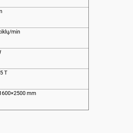
m
ciklų/min
W
,5 T
1600×2500 mm