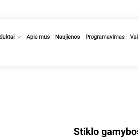
onės zonoje, Ruian mieste, Zhejiang provincijoje, Kinijoje.
duktai
Apie mus
Naujienos
Programavimas
Vai
Stiklo gamybo