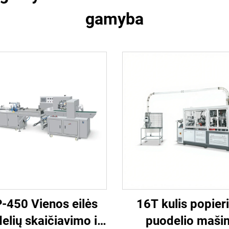
gamyba
-450 Vienos eilės
16T kulis popier
elių skaičiavimo ir
puodelio maši