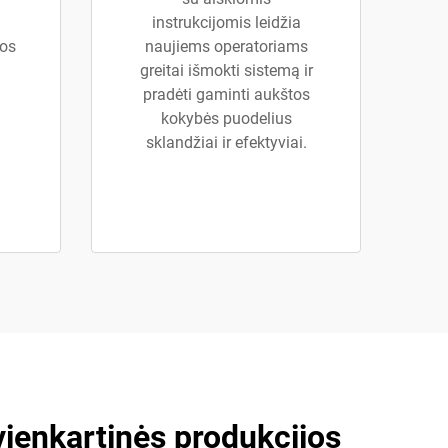
instrukcijomis leidžia
bos
naujiems operatoriams
greitai išmokti sistemą ir
pradėti gaminti aukštos
kokybės puodelius
sklandžiai ir efektyviai.
ienkartinės produkcijos