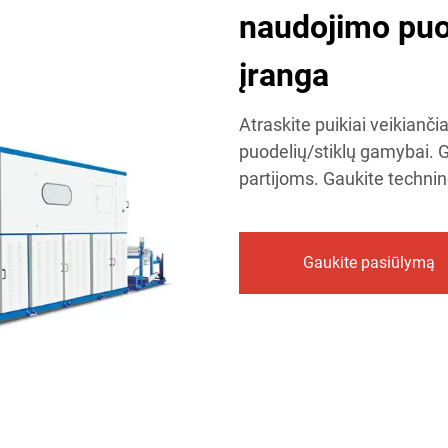
naudojimo puo
įranga
Atraskite puikiai veikianč
puodelių/stiklų gamybai. G
partijoms. Gaukite technin
Gaukite pasiūlymą