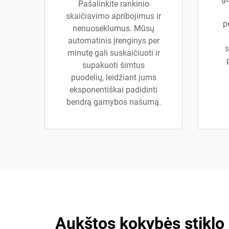
Pašalinkite rankinio
skaičiavimo apribojimus ir
p
nenuoseklumus. Mūsų
automatinis įrenginys per
s
minutę gali suskaičiuoti ir
supakuoti šimtus
puodelių, leidžiant jums
eksponentiškai padidinti
bendrą gamybos našumą.
Aukštos kokybės stiklo