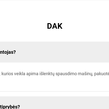
DAK
ntojas?
 kurios veikla apima išlenktų spausdimo mašinų, pakuotės
tiprybės?