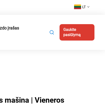
LT
zdo Įrašas
Gaukite
pasiūlymą
s mašina | Vieneros