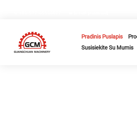
Nr.66, Weiyi gatvė, Gexiang aukštosios technologijos pram
+86-577-65566677
[email protected]
Pradinis Puslapis
Pro
Susisiekite Su Mumis