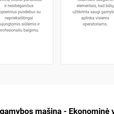
ir nesibėgančius
elementais, kad būtų
opierinius puodelius su
užtikrinta saugi gamy
nepriekaištingai
aplinka visiems
ujungtomis siūlėmis ir
operatoriams.
profesionaliu baigimu.
 gamybos mašina - Ekonominė v