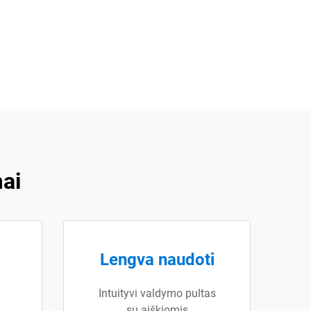
ai
Lengva naudoti
Intuityvi valdymo pultas
su aiškiomis