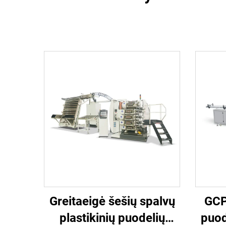
Greitaeigė šešių spalvų
GCP
plastikinių puodelių
puod