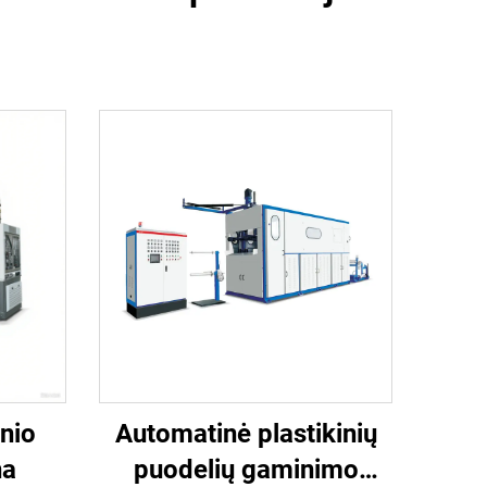
inio
Automatinė plastikinių
na
puodelių gaminimo