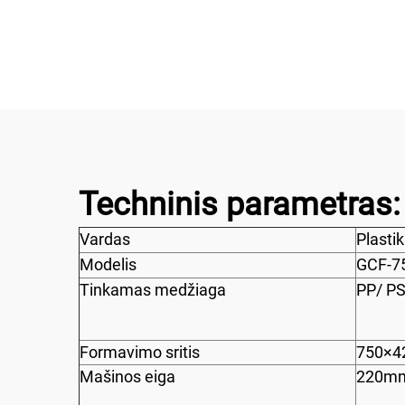
spausdinimo mašina
pak
Techninis parametras:
Vardas
Plasti
Modelis
GCF-7
Tinkamas medžiaga
PP/ P
Formavimo sritis
750×4
Mašinos eiga
220m