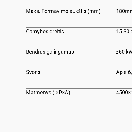
Maks. Formavimo aukštis (mm)
180m
Gamybos greitis
15-30 
Bendras galingumas
≤60 k
Svoris
Apie 6
Matmenys (I×P×A)
4500×