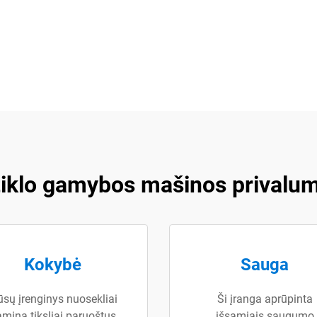
tiklo gamybos mašinos privalum
Kokybė
Sauga
sų įrenginys nuosekliai
Ši įranga aprūpinta
mina tiksliai paruoštus
išsamiais saugumo