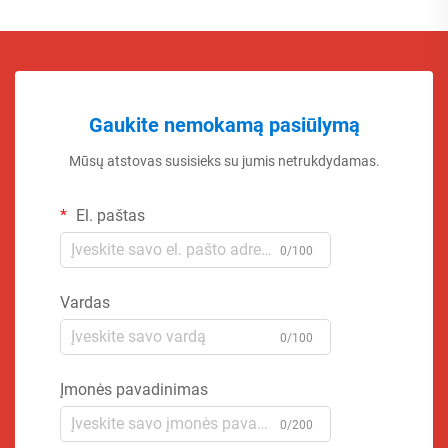
Gaukite nemokamą pasiūlymą
Mūsų atstovas susisieks su jumis netrukdydamas.
El. paštas
0/100
Vardas
0/100
Įmonės pavadinimas
0/200