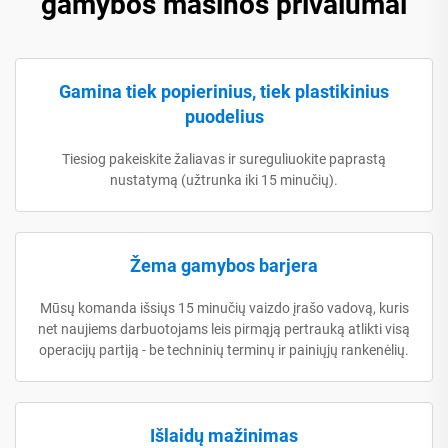
gamybos mašinos privalumai
Gamina tiek popierinius, tiek plastikinius
puodelius
Tiesiog pakeiskite žaliavas ir sureguliuokite paprastą
nustatymą (užtrunka iki 15 minučių).
Žema gamybos barjera
Mūsų komanda išsiųs 15 minučių vaizdo įrašo vadovą, kuris
net naujiems darbuotojams leis pirmąją pertrauką atlikti visą
operacijų partiją - be techninių terminų ir painiųjų rankenėlių.
Išlaidų mažinimas