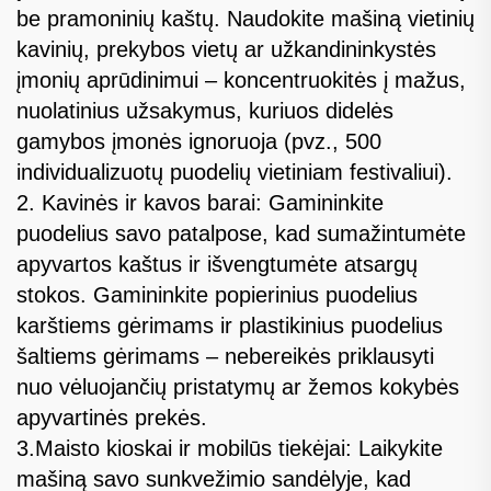
be pramoninių kaštų. Naudokite mašiną vietinių
kavinių, prekybos vietų ar užkandininkystės
įmonių aprūdinimui – koncentruokitės į mažus,
nuolatinius užsakymus, kuriuos didelės
gamybos įmonės ignoruoja (pvz., 500
individualizuotų puodelių vietiniam festivaliui).
2. Kavinės ir kavos barai: Gamininkite
puodelius savo patalpose, kad sumažintumėte
apyvartos kaštus ir išvengtumėte atsargų
stokos. Gamininkite popierinius puodelius
karštiems gėrimams ir plastikinius puodelius
šaltiems gėrimams – nebereikės priklausyti
nuo vėluojančių pristatymų ar žemos kokybės
apyvartinės prekės.
3.Maisto kioskai ir mobilūs tiekėjai: Laikykite
mašiną savo sunkvežimio sandėlyje, kad