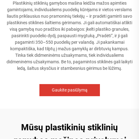
Plastikinių stiklinių gamybos mašina leidžia mažos apimties
gamintojams, individualiems puodelių kūrėjams ir vietos verslams
liautis priklausius nuo pramoninių tiekėjų – ir pradėti gaminti savo
plastikines stiklines šaltiems gėrimams. Ji gali automatiškai atlikti
visą gamybą nuo pradžios iki pabaigos: įkelti plastiko granules,
pasirinkti puodelio dydį, paspausti mygtuką „Pradėti“, ir ji gali
pagaminti 350–550 puodelių per valandą. Ji pakankamai
kompaktiška, kad tilptų į mažus gamyklų ar dirbtuvių kampus.
Tinka tiek didmeninėms užsakymams, tiek individualiems
didmeninėms užsakymams. Be to, pagamintos stiklinės gali laikyti
ledą, šaltus skysčius ir stambesnius gėrimus be lūžimų.
Gaukite pasiūlymą
Mūsų plastikinių stiklinių