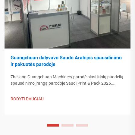
Guangchuan dalyvavo Saudo Arabijos spausdinimo
ir pakuotės parodoje
Zhejiang Guangchuan Machinery parodė plastikinių puodelių
spausdinimo įrangą parodoje Saudi Print & Pack 2025,
bendraudama su Artimųjų Rytų pirkėjais. Sužinokite, kaip
Kinijos protinga gamyba formuoja pasaulinės pakuotės
RODYTI DAUGIAU
tendencijas. Skaityti daugiau.