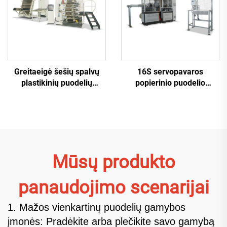
Greitaeigė šešių spalvų
16S servopavaros
plastikinių puodelių
popierinio puodelio
spausdinimo mašina
mašina
Mūsų produkto
panaudojimo scenarijai
1. Mažos vienkartinų puodelių gamybos
įmonės: Pradėkite arba plečikite savo gamybą