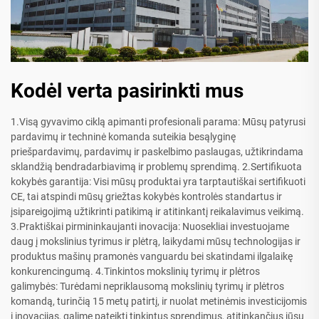
Kodėl verta pasirinkti mus
1.Visą gyvavimo ciklą apimanti profesionali parama: Mūsų patyrusi
pardavimų ir techninė komanda suteikia besąlyginę
priešpardavimų, pardavimų ir paskelbimo paslaugas, užtikrindama
sklandžią bendradarbiavimą ir problemų sprendimą. 2.Sertifikuota
kokybės garantija: Visi mūsų produktai yra tarptautiškai sertifikuoti
CE, tai atspindi mūsų griežtas kokybės kontrolės standartus ir
įsipareigojimą užtikrinti patikimą ir atitinkantį reikalavimus veikimą.
3.Praktiškai pirmininkaujanti inovacija: Nuosekliai investuojame
daug į mokslinius tyrimus ir plėtrą, laikydami mūsų technologijas ir
produktus mašinų pramonės vanguardu bei skatindami ilgalaikę
konkurencingumą. 4.Tinkintos mokslinių tyrimų ir plėtros
galimybės: Turėdami nepriklausomą mokslinių tyrimų ir plėtros
komandą, turinčią 15 metų patirtį, ir nuolat metinėmis investicijomis
į inovacijas, galime pateikti tinkintus sprendimus, atitinkančius jūsų