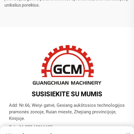
unikalius poreikius.
SUSISIEKITE SU MUMIS
Add: Nr.66, Weiyi gatvė, Gexiang aukštosios technologijos
pramonės zonoje, Ruian mieste, Zhejiang provincijoje,
Kinijoje.
Tel:
+86-577-65566677