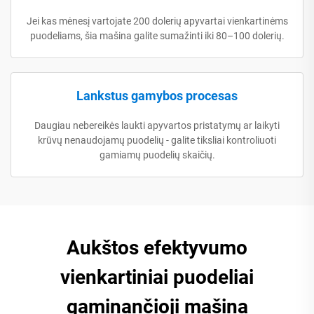
Jei kas mėnesį vartojate 200 dolerių apyvartai vienkartinėms
puodeliams, šia mašina galite sumažinti iki 80–100 dolerių.
Lankstus gamybos procesas
Daugiau nebereikės laukti apyvartos pristatymų ar laikyti
krūvų nenaudojamų puodelių - galite tiksliai kontroliuoti
gamiamų puodelių skaičių.
Aukštos efektyvumo
vienkartiniai puodeliai
gaminančioji mašina