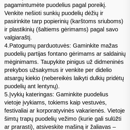
pagamintumėte puodelius pagal poreikį.
Venkite nešioti sunkių puodelių dėžių ir
pasirinkite tarp popierinių (karštoms sriuboms)
ir plastikinių (šaltiems gėrimams) pagal savo
valgiaraštį.
4.Patogumų parduotuvės: Gaminkite mažas
puodelių partijas fontano gėrimams ar saldainių
mėginimams. Taupykite pinigus už didmeninės
prekybos užsakymus ir venkite per didelio
atsargų kiekio (nebereikės laikyti dulkių pridėtų
puodelių ant lentynų).
5.Įvykių kateringas: Gaminkite puodelius
vietoje įvykiams, tokiems kaip vestuvės,
festivaliai ar korporatyvinės vakarienės. Vietoje
šimtų trapų puodelių vežimo (kurie gali sulūžti
ar prarasti), atsiveskite mašiną ir žaliavas –