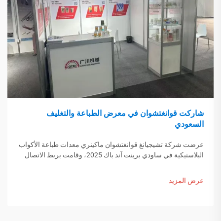
شاركت قوانغتشوان في معرض الطباعة والتغليف
السعودي
عرضت شركة تشيجيانغ قوانغتشوان ماكينري معدات طباعة الأكواب
البلاستيكية في ساودي برينت آند باك 2025، وقامت بربط الاتصال
مع المشترين من الشرق الأوسط. اكتشف كيف يساهم التصنيع
الذكي الصيني في تشكيل اتجاهات التعبئة العالمية. اكتشف المزيد.
عرض المزيد