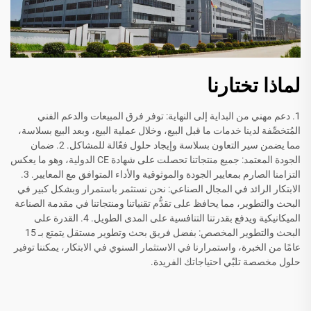
لماذا تختارنا
1. دعم مهني من البداية إلى النهاية: توفر فرق المبيعات والدعم الفني
المُتخصِّفة لدينا خدمات ما قبل البيع، وخلال عملية البيع، وبعد البيع بسلاسة،
مما يضمن سير التعاون بسلاسة وإيجاد حلول فعّالة للمشاكل. 2. ضمان
الجودة المعتمد: جميع منتجاتنا تحصلت على شهادة CE الدولية، وهو ما يعكس
التزامنا الصارم بمعايير الجودة والموثوقية والأداء المتوافق مع المعايير. 3.
الابتكار الرائد في المجال الصناعي: نحن نستثمر باستمرار وبشكل كبير في
البحث والتطوير، مما يحافظ على تقدُّم تقنياتنا ومنتجاتنا في مقدمة الصناعة
الميكانيكية ويدفع بقدرتنا التنافسية على المدى الطويل. 4. القدرة على
البحث والتطوير المخصص: بفضل فريق بحث وتطوير مستقل يتمتع بـ 15
عامًا من الخبرة، واستمرارنا في الاستثمار السنوي في الابتكار، يمكننا توفير
حلول مخصصة تلبّي احتياجاتك الفريدة.