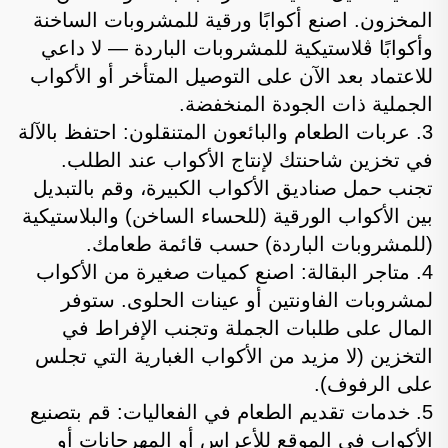
المخزون. اصنع أكوابًا ورقية للمشروبات الساخنة
وأكوابًا ڤلاستيكية للمشروبات الباردة — لا داعي
للاعتماد بعد الآن على التوصيل المتأخر أو الأكواب
الجملية ذات الجودة المنخفضة.
3. عربات الطعام والبائعون المتنقلون: احتفظ بالآلة
في تخزين شاحنتك لإنتاج الأكواب عند الطلب.
تجنب حمل صناديق الأكواب الكبيرة، وقم بالتبديل
بين الأكواب الورقية (للحساء الساخن) والبلاستيكية
(للمشروبات الباردة) حسب قائمة طعامك.
4. متاجر البقالة: اصنع كميات صغيرة من الأكواب
لمشروبات الفاونتين أو عينات الحلوى. ستوفر
المال على طلبات الجملة وتجنب الإفراط في
التخزين (لا مزيد من الأكواب الغبارية التي تجلس
على الرفوف).
5. خدمات تقديم الطعام في الفعاليات: قم بتصنيع
الأكواب في الموقع للأعراس أو المهرجانات أو