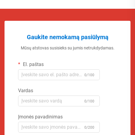
Gaukite nemokamą pasiūlymą
Mūsų atstovas susisieks su jumis netrukdydamas.
El. paštas
0/100
Vardas
0/100
Įmonės pavadinimas
0/200