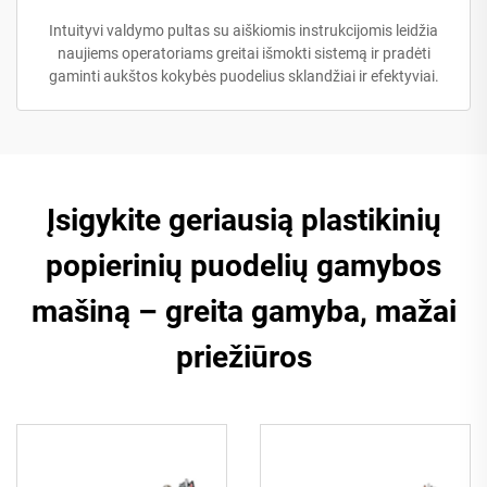
Intuityvi valdymo pultas su aiškiomis instrukcijomis leidžia
naujiems operatoriams greitai išmokti sistemą ir pradėti
gaminti aukštos kokybės puodelius sklandžiai ir efektyviai.
Įsigykite geriausią plastikinių
popierinių puodelių gamybos
mašiną – greita gamyba, mažai
priežiūros