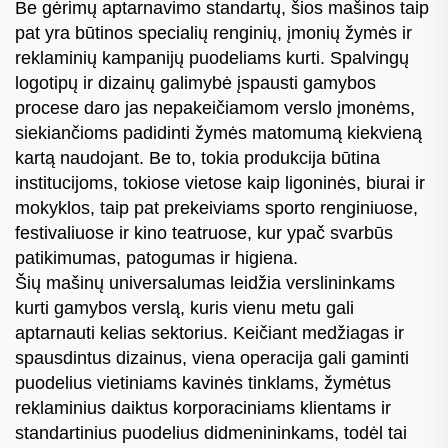
Be gėrimų aptarnavimo standartų, šios mašinos taip
pat yra būtinos specialių renginių, įmonių žymės ir
reklaminių kampanijų puodeliams kurti. Spalvingų
logotipų ir dizainų galimybė įspausti gamybos
procese daro jas nepakeičiamom verslo įmonėms,
siekiančioms padidinti žymės matomumą kiekvieną
kartą naudojant. Be to, tokia produkcija būtina
institucijoms, tokiose vietose kaip ligoninės, biurai ir
mokyklos, taip pat prekeiviams sporto renginiuose,
festivaliuose ir kino teatruose, kur ypač svarbūs
patikimumas, patogumas ir higiena.
Šių mašinų universalumas leidžia verslininkams
kurti gamybos verslą, kuris vienu metu gali
aptarnauti kelias sektorius. Keičiant medžiagas ir
spausdintus dizainus, viena operacija gali gaminti
puodelius vietiniams kavinės tinklams, žymėtus
reklaminius daiktus korporaciniams klientams ir
standartinius puodelius didmenininkams, todėl tai