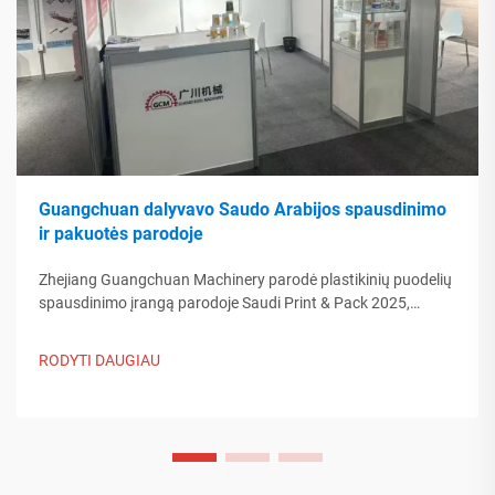
Guangchuan dalyvavo Saudo Arabijos spausdinimo
ir pakuotės parodoje
Zhejiang Guangchuan Machinery parodė plastikinių puodelių
spausdinimo įrangą parodoje Saudi Print & Pack 2025,
bendraudama su Artimųjų Rytų pirkėjais. Sužinokite, kaip
Kinijos protinga gamyba formuoja pasaulinės pakuotės
RODYTI DAUGIAU
tendencijas. Skaityti daugiau.