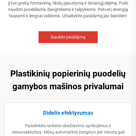
ji turi greitą formavimą, tikslų pjaustymą ir išmanųjį dėjimą. Puiki
naudoti puodeliams, dangteliams ir talpykloms. Patvari, energiją
taupanti ir lengvai valdoma. Užsakykite pasiūlymą jau šiandien!
Gaukite pasiūlymą
Plastikinių popierinių puodelių
gamybos mašinos privalumai
Didelis efektyvumas
Pašalinkite rankinio skaičiavimo apribojimus ir
nenuoseklumus. Mūsų automatinis įrenginys per minutę gali