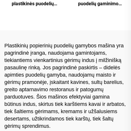
plastikinės puodelių
puodelių gaminimo
spausdinimo mašina
mašina
Plastikinių popierinių puodelių gamybos mašina yra
pagrindinė įranga, naudojama gamintojams,
tiekiantiems vienkartinius gėrimų indus į milžinišką
pasaulinę rinką. Jos pagrindinė paskirtis – didelės
apimties puodelių gamyba, naudojamų maisto ir
gėrimų pramonėje, įskaitant kavines, sultų barelius,
greito aptarnavimo restoranus ir patogumų
parduotuves. Šios mašinos efektyviai gamina
būtinus indus, skirtus tiek karštiems kavai ir arbatos,
tiek šaltiems gėrimams, kremams ir užšalusiems
desertams, užtikrindamos tiek karštų, tiek šaltų
gėrimų sprendimus.