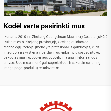
Kodėl verta pasirinkti mus
Įkuriama 2010 m., Zhejiang Guangchuan Machinery Co., Ltd. įsikūrė
Ruian miesto, Zhejiang provincijoje, Gexiang aukštosios
technologijų zonoje. Įmonė yra profesionalus gamintojas, kuris
integruoja išsivystymą ir pardavimus lenkiamųjų spausdintuvų,
pakuotės mašinų, popieriaus puodelių mašinų ir kitos įrangos
srityse. Šiuo metu įmonė gali suprojektuoti ir sukurti mechaninę
įrangą pagal produktų reikalavimus!