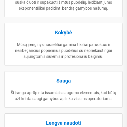
suskaičiuoti ir supakuoti šimtus puodelių, leidžiant jums
eksponentiškai padidinti bendrą gamybos našumą.
Kokybė
Mūsų įrenginys nuosekliai gamina tiksliai paruoštus ir
nesibėgančius popierinius puodelius su nepriekaištingai
sujungtomis siūlėmis ir profesionaliu baigimu.
Sauga
Ši įranga aprūpinta išsamiais saugumo elementais, kad būtų
užtikrinta saugi gamybos aplinka visiems operatoriams.
Lengva naudoti