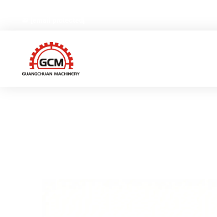
नं।66, वेईयी रोड, गेक्सियांग हाई-टेक औद्योगिक क्षेत्र, रुईआन सिटी, जेजिय
[email protected]