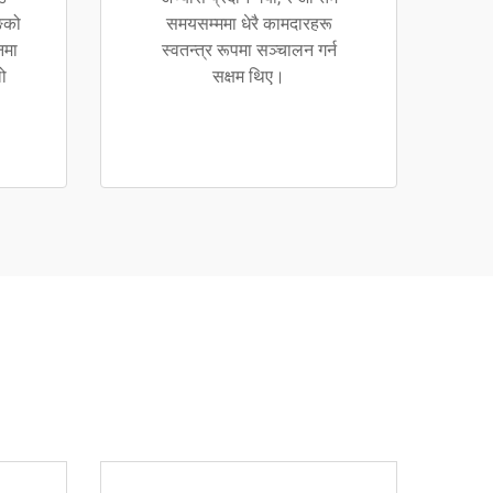
िङको
समयसम्ममा धेरै कामदारहरू
नमा
स्वतन्त्र रूपमा सञ्चालन गर्न
ो
सक्षम थिए।