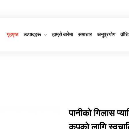
ांग प्रान्त, चीन।
+८६-५७७-६५५६६६७७
गृहपृष्ठ
उत्पादहरू
हाम्रो बारेमा
समाचार
अनुप्रयोग
वीडि
पानीको गिलास प्य
कपको लागि स्वचाल