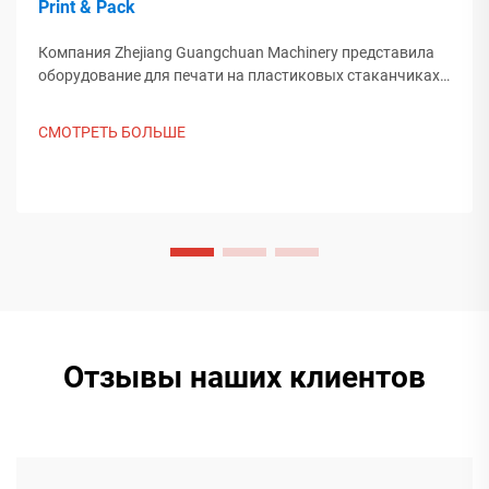
Print & Pack
Компания Zhejiang Guangchuan Machinery представила
оборудование для печати на пластиковых стаканчиках
на выставке Saudi Print & Pack 2025 и установила
контакт с покупателями из Ближнего Востока. Узнайте,
СМОТРЕТЬ БОЛЬШЕ
как китайское интеллектуальное производство
формирует мировые тенденции упаковки. Подробнее.
Отзывы наших клиентов