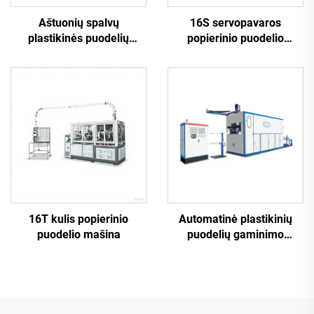
Aštuonių spalvų
16S servopavaros
plastikinės puodelių
popierinio puodelio
spausdinimo mašina
mašina
16T kulis popierinio
Automatinė plastikinių
puodelio mašina
puodelių gaminimo
mašina