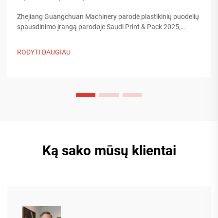
Zhejiang Guangchuan Machinery parodė plastikinių puodelių
spausdinimo įrangą parodoje Saudi Print & Pack 2025,
bendraudama su Artimųjų Rytų pirkėjais. Sužinokite, kaip
Kinijos protinga gamyba formuoja pasaulinės pakuotės
RODYTI DAUGIAU
tendencijas. Skaityti daugiau.
Ką sako mūsų klientai