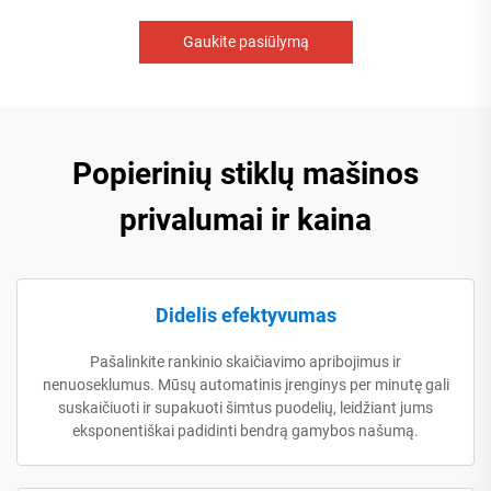
Gaukite pasiūlymą
Popierinių stiklų mašinos
privalumai ir kaina
Didelis efektyvumas
Pašalinkite rankinio skaičiavimo apribojimus ir
nenuoseklumus. Mūsų automatinis įrenginys per minutę gali
suskaičiuoti ir supakuoti šimtus puodelių, leidžiant jums
eksponentiškai padidinti bendrą gamybos našumą.