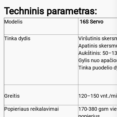
Techninis parametras:
Modelis
16S Servo
Tinka dydis
Viršutinis sker
Apatinis skers
Aukštinis: 50–
Gylis nuo apači
Tinka puodelio d
Greitis
120–150 vnt./m
Popieriaus reikalavimai
170-380 gsm vie
popierius