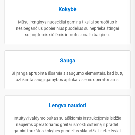
Kokybė
Mūsų įrenginys nuosekliai gamina tiksliai paruoštus ir
nesibėgančius popierinius puodelius su nepriekaištingai
sujungtomis siūlėmis ir profesionaliu baigimu.
Sauga
Ši įranga aprūpinta išsamiais saugumo elementais, kad būtų
užtikrinta saugi gamybos aplinka visiems operatoriams.
Lengva naudoti
Intuityvi valdymo pultas su aiškiomis instrukcijomis leidžia
naujiems operatoriams greitai išmokti sistemą ir pradėti
gaminti aukštos kokybės puodelius sklandžiai ir efektyviai.