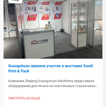
Guangchuan приняла участие в выставке Saudi
Print & Pack
Компания Zhejiang Guangchuan Machinery представила
оборудование для печати на пластиковых стаканчиках
на выставке Saudi Print & Pack 2025 и установила
контакт с покупателями из Ближнего Востока. Узнайте,
СМОТРЕТЬ БОЛЬШЕ
как китайское интеллектуальное производство
формирует мировые тенденции упаковки. Подробнее.