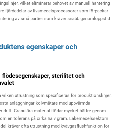
ingslinjer, vilket eliminerar behovet av manuell hantering
 tre fjärdedelar av livsmedelsprocessorer som förpackar
hantering av små partier som kräver snabb genomloppstid
roduktens egenskaper och
flödesegenskaper, sterilitet och
nvalet
 vilken utrustning som specificeras för produktionslinjer.
 flesta anläggningar kolvmätare med uppvärmda
er drift. Granulära material flödar mycket bättre genom
 inom en tolerans på cirka halv gram. Läkemedelssektorn
del kräver ofta utrustning med kvävgasflushfunktion för