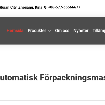
Ruian City, Zhejiang, Kina.
+86-577-65566677
Hemsida
Produkter
Om oss
Nyheter
Tilläm
Automatisk Förpackningsmas