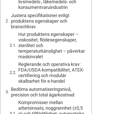
livsmedels-, läkemedels- och
konsumentvaruindustrin
Justera specifikationer enligt
produktens egenskaper och
branschkrav
Hur produktens egenskaper –
viskositet, flödesegenskaper,
sterilitet och
temperaturkänslighet – påverkar
maskinvalet
Reglerande och operativa krav:
FDA/USDA-kompatibilitet, ATEX-
certifiering och modulär
skalbarhet för e-handel
Bedöma automatiseringsnivå,
precision och total ägarkostnad
Kompromisser mellan
arbetsinsats, noggrannhet (±0,5
g) och tillförlitlighet: automatiska