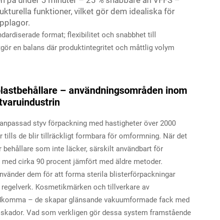
kturella funktioner, vilket gör dem idealiska för
pplagor.
rdiserade format; flexibilitet och snabbhet till
tgör en balans där produktintegritet och måttlig volym
plastbehållare – användningsområden inom
varuindustrin
 anpassad styv förpackning med hastigheter över 2000
lls de blir tillräckligt formbara för omformning. När det
 behållare som inte läcker, särskilt användbart för
 med cirka 90 procent jämfört med äldre metoder.
änder dem för att forma sterila blisterförpackningar
 regelverk. Kosmetikmärken och tillverkare av
tadkomma – de skapar glänsande vakuumformade fack med
an skador. Vad som verkligen gör dessa system framstående