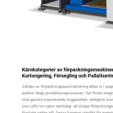
Kärnkategorier av förpackningsmaskiner:
Kartongering, Försegling och Pallatiseri
Världen av förpackningsautomatisering delas in i ungef
punkter längs produktionsprocessen. Det första steget
med ganska imponerande noggrannhet, vanligtvis inom 
som utför tre saker samtidigt: de skapar förpackningar
försluter sedan allt. Dessa fungerar utmärkt för exemp