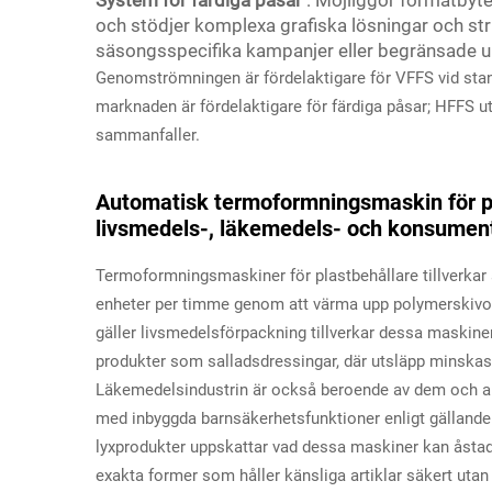
och stödjer komplexa grafiska lösningar och stru
säsongsspecifika kampanjer eller begränsade u
Genomströmningen är fördelaktigare för VFFS vid standa
marknaden är fördelaktigare för färdiga påsar; HFFS u
sammanfaller.
Automatisk termoformningsmaskin för 
livsmedels-, läkemedels- och konsument
Termoformningsmaskiner för plastbehållare tillverkar
enheter per timme genom att värma upp polymerskivor ti
gäller livsmedelsförpackning tillverkar dessa maskiner
produkter som salladsdressingar, där utsläpp minskas
Läkemedelsindustrin är också beroende av dem och anv
med inbyggda barnsäkerhetsfunktioner enligt gällande
lyxprodukter uppskattar vad dessa maskiner kan ås
exakta former som håller känsliga artiklar säkert ut