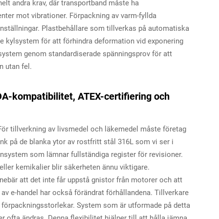
r helt andra krav, där transportband måste ha
ter mot vibrationer. Förpackning av varm-fyllda
inställningar. Plastbehållare som tillverkas på automatiska
 kylsystem för att förhindra deformation vid exponering
a system genom standardiserade spänningsprov för att
n utan fel.
-kompatibilitet, ATEX-certifiering och
För tillverkning av livsmedel och läkemedel måste företag
på de blanka ytor av rostfritt stål 316L som vi ser i
nsystem som lämnar fullständiga register för revisioner.
ler kemikalier blir säkerheten ännu viktigare.
ebär att det inte får uppstå gnistor från motorer och att
v e-handel har också förändrat förhållandena. Tillverkare
a förpackningsstorlekar. System som är utformade på detta
 ofta ändras. Denna flexibilitet hjälper till att hålla jämna