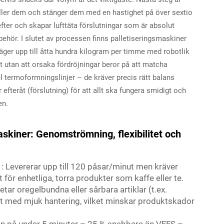
ller dem och stänger dem med en hastighet på över sextio
efter och skapar lufttäta förslutningar som är absolut
ehör. I slutet av processen finns palletiseringsmaskiner
väger upp till åtta hundra kilogram per timme med robotlik
t utan att orsaka fördröjningar beror på att matcha
mpel termoformningslinjer – de kräver precis rätt balans
fteråt (förslutning) för att allt ska fungera smidigt och
en.
skiner: Genomströmning, flexibilitet och
)
: Levererar upp till 120 påsar/minut men kräver
ör enhetliga, torra produkter som kaffe eller te.
etar oregelbundna eller sårbara artiklar (t.ex.
 med mjuk hantering, vilket minskar produktskador
en på under 5 minuter – 25 % snabbare än VFFS –