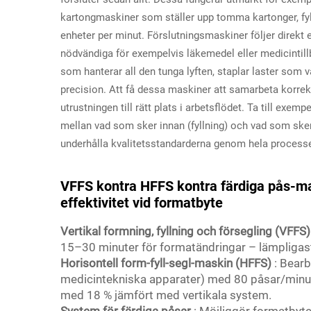
kartongmaskiner som ställer upp tomma kartonger, fy
enheter per minut. Förslutningsmaskiner följer direkt 
nödvändiga för exempelvis läkemedel eller medicintillb
som hanterar all den tunga lyften, staplar laster som 
precision. Att få dessa maskiner att samarbeta korrek
utrustningen till rätt plats i arbetsflödet. Ta till exe
mellan vad som sker innan (fyllning) och vad som sker e
underhålla kvalitetsstandarderna genom hela process
VFFS kontra HFFS kontra färdiga pås-ma
effektivitet vid formatbyte
Vertikal formning, fyllning och försegling (VFFS
15–30 minuter för formatändringar – lämpligast f
Horisontell form-fyll-segl-maskin (HFFS)
: Bearb
medicintekniska apparater) med 80 påsar/minut
med 18 % jämfört med vertikala system.
System för färdiga påsar
: Möjliggör formatbyt