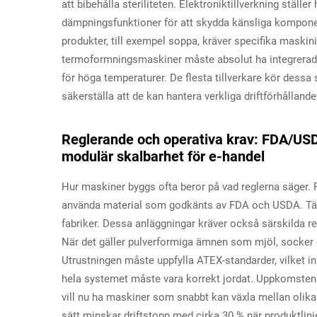
att bibehålla steriliteten. Elektroniktillverkning ställe
dämpningsfunktioner för att skydda känsliga komponen
produkter, till exempel soppa, kräver specifika maskin
termoformningsmaskiner måste absolut ha integrerade
för höga temperaturer. De flesta tillverkare kör dess
säkerställa att de kan hantera verkliga driftförhållande
Reglerande och operativa krav: FDA/USDA
modulär skalbarhet för e-handel
Hur maskiner byggs ofta beror på vad reglerna säger. 
använda material som godkänts av FDA och USDA. Tänk 
fabriker. Dessa anläggningar kräver också särskilda re
När det gäller pulverformiga ämnen som mjöl, socker el
Utrustningen måste uppfylla ATEX-standarder, vilket inn
hela systemet måste vara korrekt jordat. Uppkomsten a
vill nu ha maskiner som snabbt kan växla mellan olik
sätt minskar driftstopp med cirka 30 % när produktlinjer