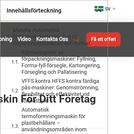
SV
Innehållsförteckning
Matcha Automatisk
förpackningsmaskin Typ till
pning
Video
Kontakta Oss
Få ett offert
förpackningsfunktion och format
Kärnkategorier av
förpackningsmaskiner: Fyllning,
Forma-fyll-försegle, Kartongering,
Försegling och Pallatisering
VFFS kontra HFFS kontra färdiga
pås-maskiner: Genomströmning,
flexibilitet och effektivitet vid
kin För Ditt Företag
formatbyte
Automatisk
termoformningsmaskin för
plastbehållare –
användningsområden inom