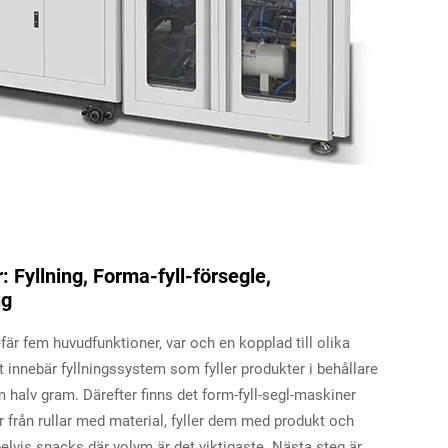
 Fyllning, Forma-fyll-försegle,
ng
är fem huvudfunktioner, var och en kopplad till olika
 innebär fyllningssystem som fyller produkter i behållare
halv gram. Därefter finns det form-fyll-segl-maskiner
 från rullar med material, fyller dem med produkt och
elvis snacks där volym är det viktigaste. Nästa steg är