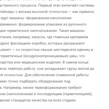
дственного процесса. Первый этап включает системы
тейнеры с весьма высокой точностью — как правило,
м идут машины «формование-наполнение-
временно: формирование упаковки из рулонного
ющее герметичное запечатывание. Такие машины
тания, например, закусок, где главным критерием
ледуют фасовщики коробок, которые раскрывают
рывают — со скоростью свыше шестидесяти единиц в
 герметичные (воздухонепроницаемые) швы, что
екарства или медицинские изделия. В самом конце
всю тяжёлую работу: они укладывают грузы весом до
ой точностью. Для обеспечения слаженной работы
димо точно подбирать оборудование под
а. Например, линии термоформования требуют
ом (наполнением) и последующим (герметизацией),
ение стандартов качества на всех стадиях.