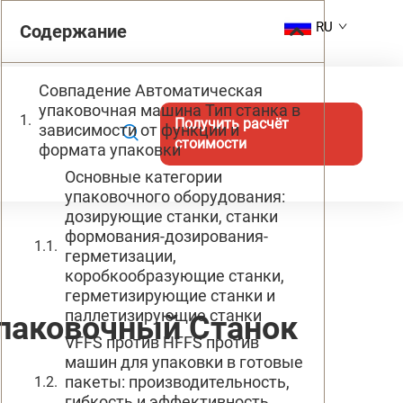
RU
Содержание
Совпадение Автоматическая
упаковочная машина Тип станка в
Получить расчёт
зависимости от функции и
стоимости
формата упаковки
Основные категории
упаковочного оборудования:
дозирующие станки, станки
формования-дозирования-
герметизации,
коробкообразующие станки,
герметизирующие станки и
паллетизирующие станки
паковочный Станок
VFFS против HFFS против
машин для упаковки в готовые
пакеты: производительность,
гибкость и эффективность