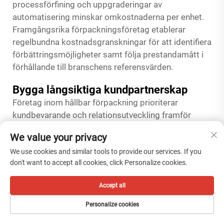
processförfining och uppgraderingar av
automatisering minskar omkostnaderna per enhet.
Framgångsrika förpackningsföretag etablerar
regelbundna kostnadsgranskningar för att identifiera
förbättringsmöjligheter samt följa prestandamått i
förhållande till branschens referensvärden.
Bygga långsiktiga kundpartnerskap
Företag inom hållbar förpackning prioriterar
kundbevarande och relationsutveckling framför
ständig nykundvinst. När en relation med en kund väl
We value your privacy
är etablerad bygger pålitlig kvalitet, konsekvent
We use cookies and similar tools to provide our services. If you
leveransprestanda och responsiv kommunikation
don't want to accept all cookies, click Personalize cookies.
förtroende som skyddar mot konkurrenters
uppvaktning. Regelbundna affärsgranskningar där
Accept all
man diskuterar volymprognoser, kommande
produktlanseringar eller möjligheter till
Personalize cookies
förpackningsoptimering positionerar