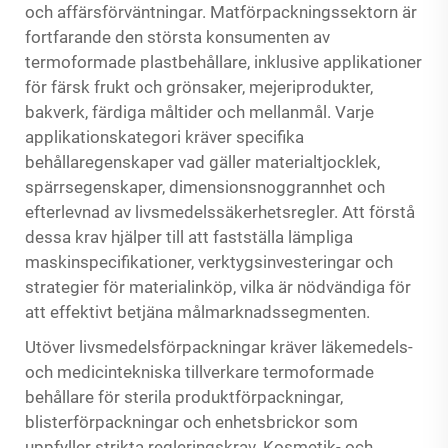
och affärsförväntningar. Matförpackningssektorn är
fortfarande den största konsumenten av
termoformade plastbehållare, inklusive applikationer
för färsk frukt och grönsaker, mejeriprodukter,
bakverk, färdiga måltider och mellanmål. Varje
applikationskategori kräver specifika
behållaregenskaper vad gäller materialtjocklek,
spärrsegenskaper, dimensionsnoggrannhet och
efterlevnad av livsmedelssäkerhetsregler. Att förstå
dessa krav hjälper till att fastställa lämpliga
maskinspecifikationer, verktygsinvesteringar och
strategier för materialinköp, vilka är nödvändiga för
att effektivt betjäna målmarknadssegmenten.
Utöver livsmedelsförpackningar kräver läkemedels-
och medicintekniska tillverkare termoformade
behållare för sterila produktförpackningar,
blisterförpackningar och enhetsbrickor som
uppfyller strikta regleringskrav. Kosmetik- och