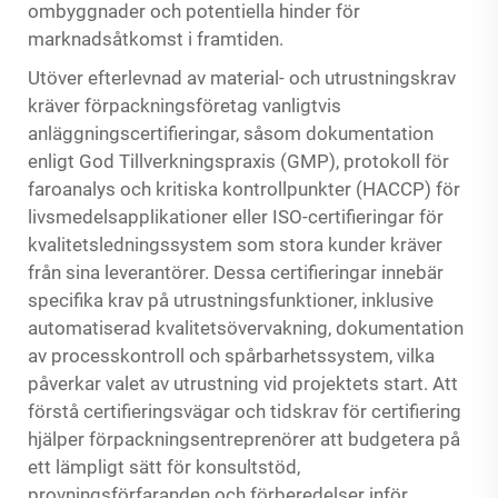
ombyggnader och potentiella hinder för
marknadsåtkomst i framtiden.
Utöver efterlevnad av material- och utrustningskrav
kräver förpackningsföretag vanligtvis
anläggningscertifieringar, såsom dokumentation
enligt God Tillverkningspraxis (GMP), protokoll för
faroanalys och kritiska kontrollpunkter (HACCP) för
livsmedelsapplikationer eller ISO-certifieringar för
kvalitetsledningssystem som stora kunder kräver
från sina leverantörer. Dessa certifieringar innebär
specifika krav på utrustningsfunktioner, inklusive
automatiserad kvalitetsövervakning, dokumentation
av processkontroll och spårbarhetssystem, vilka
påverkar valet av utrustning vid projektets start. Att
förstå certifieringsvägar och tidskrav för certifiering
hjälper förpackningsentreprenörer att budgetera på
ett lämpligt sätt för konsultstöd,
provningsförfaranden och förberedelser inför