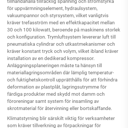
tillhandahålla tillräcklig spänning och strömstyrka
för uppvärmningselement, hydraulsystem,
vakuumpannor och styrsystem, vilket vanligtvis
kräver trefasström med en effektkapacitet mellan
30 och 100 kilowatt, beroende på maskinens storlek
och konfiguration. Trymluftsystem levererar luft till
pneumatiska cylindrar och utkastmekanismer och
kräver konstant tryck och volym, vilket ibland kräver
installation av en dedikerad kompressor.
Anläggningsplaneringen måste ta hänsyn till
materiallagringsområden där lämplig temperatur-
och fuktighetskontroll upprätthålls för att förhindra
deformation av plastplåt, lagringsutrymme för
färdiga produkter med skydd mot damm och
föroreningar samt system för insamling av
skrotmaterial för återvinning eller bortskaffande.
Klimatstyrning blir särskilt viktig för verksamheter
som kräver tillverkning av förpackningar för