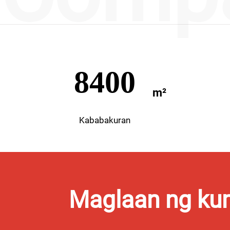
12000
Kababakuran
Maglaan ng kum