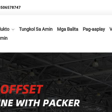
3506578747
ukto
Tungkol Sa Amin
Mga Balita
Pag-aaplay
V
Amin