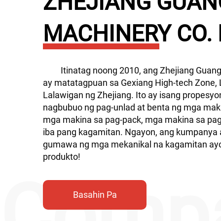
ZHEJIANG GUA
MACHINERY CO. 
Itinatag noong 2010, ang Zhejiang Guang
ay matatagpuan sa Gexiang High-tech Zone, 
Lalawigan ng Zhejiang. Ito ay isang propesy
nagbubuo ng pag-unlad at benta ng mga makin
mga makina sa pag-pack, mga makina sa pag
iba pang kagamitan. Ngayon, ang kumpanya 
gumawa ng mga mekanikal na kagamitan ayo
produkto!
Basahin Pa