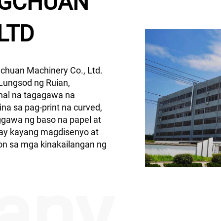
NGCHUAN
LTD
chuan Machinery Co., Ltd.
Lungsod ng Ruian,
onal na tagagawa na
a sa pag-print na curved,
gawa ng baso na papel at
ay kayang magdisenyo at
n sa mga kinakailangan ng