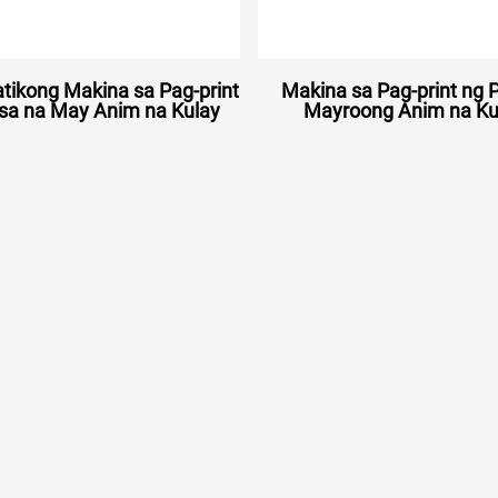
ikong Makina sa Pag-print
Makina sa Pag-print ng P
sa na May Anim na Kulay
Mayroong Anim na Ku