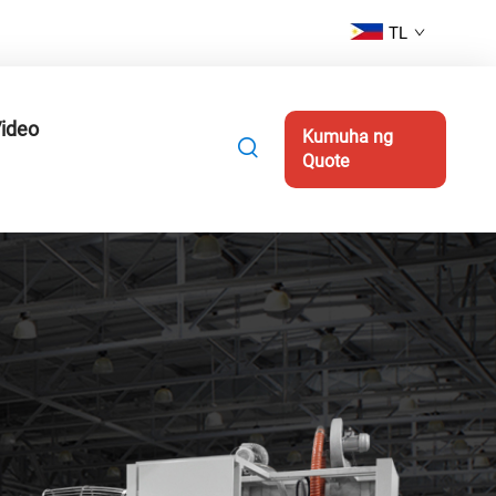
TL
ideo
Kumuha ng
Quote