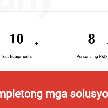
15
12
Test Equipments
Personal ng R&D
pletong mga solusyo