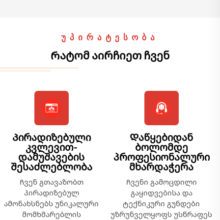
ᲣᲞᲘᲠᲐᲢᲔᲡᲝᲑᲐ
Რატომ აირჩიეთ ჩვენ
Პირადიზებული
Დაწყებიდან
კვლევით-
ბოლომდე
დამუშავების
პროფესიონალური
შესაძლებლობა
მხარდაჭერა
Ჩვენ გთავაზობთ
Ჩვენი გამოცდილი
პირადიზებულ
გაყიდვებისა და
ამონახსნებს უნიკალური
ტექნიკური გუნდები
მომხმარებლის
უზრუნველყოფს უსწრაფეს