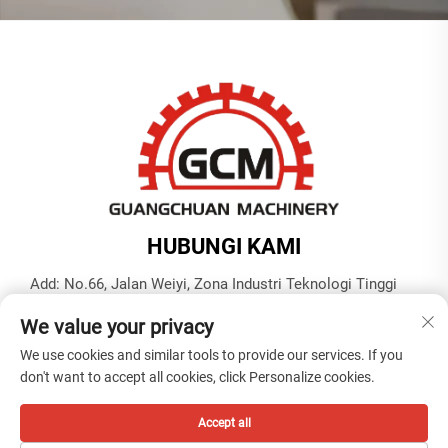
HUBUNGI KAMI
Add: No.66, Jalan Weiyi, Zona Industri Teknologi Tinggi
Gexiang, Kota Ruian, Provinsi Zhejiang, Tiongkok.
We value your privacy
Tel:
+86-577-65566677
We use cookies and similar tools to provide our services. If you
Surel:
[email protected]
don't want to accept all cookies, click Personalize cookies.
Accept all
Hak Cipta © ZHEJIANG GUANGCHUAN MACHINERY CO.