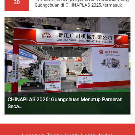
30
Guangchuan di CHINAPLAS 2025, termasuk
mesin pengemas otomatis GCZX-450 terbaru.
Lihat bagaimana mesin berkinerja tinggi
mengubah pengemasan plastik. Pelajari lebih
lanjut sekarang.
CHINAPLAS 2026: Guangchuan Menutup Pameran
Seca...