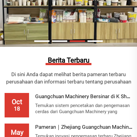
Berita Terbaru
Di sini Anda dapat melihat berita pameran terbaru
perusahaan dan informasi terbaru tentang perusahaan
Guangchuan Machinery Bersinar di K Show Jerman ...
Oct
Temukan sistem pencetakan dan pengemasan
18
cerdas dari Guangchuan Machinery yang
dipamerkan di K Show Jerman 2025 —
mendorong transformasi industri plastik yang
Pameran｜Zhejiang Guangchuan Machinery Co., Ltd....
hijau dan efisien. Jelajahi solusinya sekarang.
May
Temukan inovasi pengemasan terbaru Zhejiang