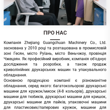
ПРО НАС
Компанія Zhejiang Guangchuan Machinery Co., Ltd.
заснована у 2010 році та розташована в промисловій
зоні Гесян, місто Руїань, місто Веньчжоу, провінція
Чжецзян. Як професійний виробник, компанія об'єднує
дослідження та розробки, а також продаж
криволінійних друкарських машин та упакувального
обладнання.
Основною продукцією компанії є різноманітне
обладнання, серед якого: багатокольорові друкарські
машини для кружок/мисок (4-8 кольорів), друкарські
машини для
тюбиків, друкарські машини для кришок,
друкарські машини для пайків, упаковочні машини
для пластикових/паперових кружок, машини для