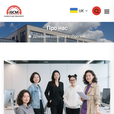
UK
Про нас
Домашня сторінка
>
Про нас