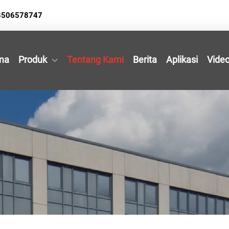
3506578747
ma
Produk
Tentang Kami
Berita
Aplikasi
Vide