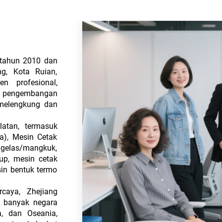
i tahun 2010 dan
ng, Kota Ruian,
n profesional,
n pengembangan
 melengkung dan
atan, termasuk
a), Mesin Cetak
 gelas/mangkuk,
tup, mesin cetak
sin bentuk termo
rcaya, Zhejiang
e banyak negara
a, dan Oseania,