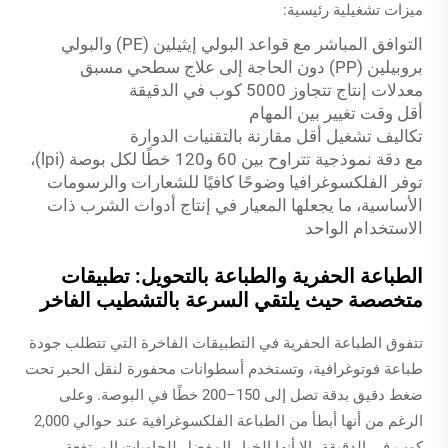
ميزات تشغيلية رئيسية:
التوافق المباشر مع قواعد البولي إيثيلين (PE) والبولي
بروبيلين (PP) دون الحاجة إلى علاج سطحي مسبق
معدلات إنتاج تتجاوز 5000 كوب في الدقيقة
أقل وقت تغيير بين المهام
تكاليف تشغيل أقل مقارنة بالتقنيات الدوارة
مع دقة نموذجية تتراوح بين 60 و120 خطًا لكل بوصة (lpi)،
توفر الفلكسوغرافيا وضوحًا كافيًا للشعارات والرسومات
الأساسية، ما يجعلها المعيار في إنتاج أدوات الشرب ذات
الاستخدام الواحد
الطباعة الحفرية والطباعة بالتحويل: تطبيقات
متخصصة حيث يلتقي السرعة بالتشطيب الفاخر
تتفوق الطباعة الحفرية في التطبيقات الفاخرة التي تتطلب جودة
طباعة فوتوغرافية، وتستخدم أسطوانات محفورة لنقل الحبر تحت
ضغط دقيق بدقة تصل إلى 150–200 خطًا في البوصة. وعلى
الرغم من أنها أبطأ من الطباعة الفلكسوغرافية عند حوالي 2,000
كوب في الدقيقة، إلا أنها الخيار المفضل للحاويات المرتفعة