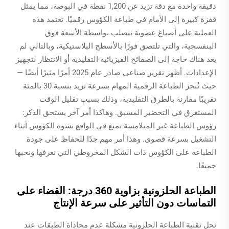
دقيقة واحدة مع دقة تزيد عن 1,200 نقطة في البوصة، مما يمثل
قفزة كبيرة إلى الأمام في طباعة الكؤوس رقميًا. تعتمد هذه
العملية على أصباغ عضوية تتصلب بواسطة الأشعة فوق
البنفسجية، والتي تلتصق فورًا بالأسطح البلاستيكية، وبالتالي لم
يعد هناك حاجة إلى الصفائح الفيزيائية التقليدية أو الانتظار لتجهيز
الإعدادات. أظهر تقرير صناعي صادر عام 2025 أمرًا مثيرًا أيضًا —
حيث تُنجز الطباعة الرقمية المهام بسرعة تزيد بنسبة 30 بالمئة
تقريبًا مقارنة بالطرق التقليدية، وذلك بسبب تقليل الوقت
المستغرق في التحضير المسبق. وهاكذا أمر آخر يستحق الذكر:
رؤوس الطباعة غير المتلامسة تمنع في الواقع تشوه الكؤوس أثناء
التشغيل بسرعة قصوى. وهذا أمر مهم جدًا للحفاظ على جودة
الطباعة على الكؤوس ذات الشكل المخروطي التي نعرفها ونحبها
جميعًا.
الطباعة الحلزونية بزاوية 360 درجة: القضاء على
التماسات دون التأثير على سرعة الإنتاج
تحل تقنية الطباعة الحلزونية مشكلة عدم محاذاة الطبقات عند