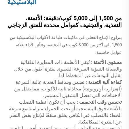
البلاستيكية
من 1,500 إلى 5,000 كوب/دقيقة: الأتمتة،
التغذية، والتجفيف كعوامل محددة للعنق الزجاجي
يتراوح الإنتاج الفعلي في ماكينات طباعة الأكواب البلاستيكية من
1,500 إلى أكثر من 5,000 كوب في الدقيقة، وتتأثر الأداء بثلاثة
عوامل حاسمة:
مستوى الأتمتة
: تُبقي الأنظمة ذات المعايرة التلقائية
والصيانة التنبؤية السرعة القصوى لفترة أطول من خلال
تقليل التوقفات غير المخطط لها.
كفاءة آلية التغذية
: تضمن وسائط التغذية عالية السرعة
(اهتزازية أو روبوتية) محاذاة ثابتة للأكواب، مما يقلل من
الاختناقات التي تعطل التشغيل المستمر.
تحسين وقت التجفيف
: يجب أن تكون أنظمة التصلب
بالأشعة فوق البنفسجية أو تحت الحمراء متزامنة مع سرعة
الخط؛ فالتصلب غير الكافي يخلق سقفًا للإنتاج بغض النظر
عن القدرة الميكانيكية.
إن تحسين هذه العناصر أمر ضروري لتحقيق أقصى إنتاجية