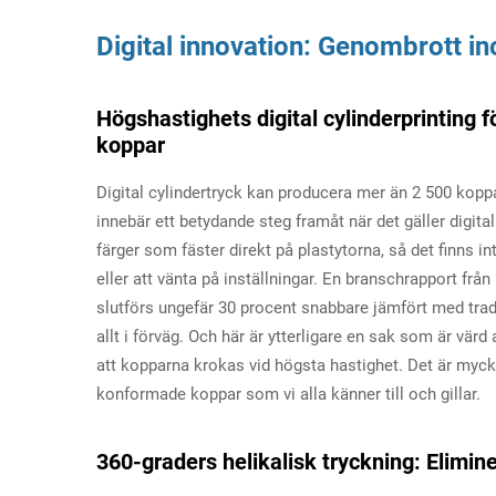
Digital innovation: Genombrott in
Högshastighets digital cylinderprinting f
koppar
Digital cylindertryck kan producera mer än 2 500 koppa
innebär ett betydande steg framåt när det gäller digi
färger som fäster direkt på plastytorna, så det finns i
eller att vänta på inställningar. En branschrapport frå
slutförs ungefär 30 procent snabbare jämfört med trad
allt i förväg. Och här är ytterligare en sak som är värd
att kopparna krokas vid högsta hastighet. Det är mycket
konformade koppar som vi alla känner till och gillar.
360-graders helikalisk tryckning: Elimin