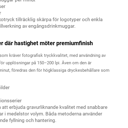
ser
r
tryck tillräcklig skärpa för logotyper och enkla
 tillverkning av engångsdrinkmuggar.
er där hastighet möter premiumfinish
om kräver fotografisk tryckkvalitet, med användning av
k för upplösningar på 150–200 lpi. Även om den är
 minut, föredras den för högklassiga dryckesbehållare som
ilder
ionsserier
att erbjuda gravurliknande kvalitet med snabbare
ingar i medelstor volym. Båda metoderna använder
de fyllning och hantering.