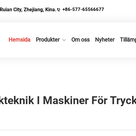
Ruian City, Zhejiang, Kina.
+86-577-65566677
Hemsida
Produkter
Om oss
Nyheter
Tilläm
kteknik I Maskiner För Try