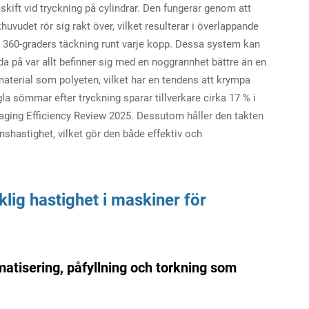
kift vid tryckning på cylindrar. Den fungerar genom att
uvudet rör sig rakt över, vilket resulterar i överlappande
 360-graders täckning runt varje kopp. Dessa system kan
a på var allt befinner sig med en noggrannhet bättre än en
material som polyeten, vilket har en tendens att krympa
la sömmar efter tryckning sparar tillverkare cirka 17 % i
ckaging Efficiency Review 2025. Dessutom håller den takten
onshastighet, vilket gör den både effektiv och
ig hastighet i maskiner för
matisering, påfyllning och torkning som