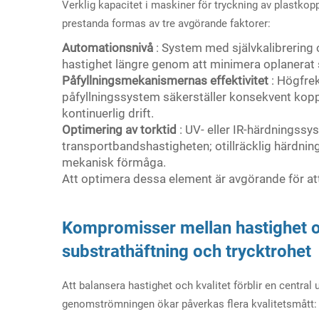
Verklig kapacitet i maskiner för tryckning av plastkoppa
prestanda formas av tre avgörande faktorer:
Automationsnivå
: System med självkalibrering 
hastighet längre genom att minimera oplanerat 
Påfyllningsmekanismernas effektivitet
: Högfre
påfyllningssystem säkerställer konsekvent kopp
kontinuerlig drift.
Optimering av torktid
: UV- eller IR-härdnings
transportbandshastigheten; otillräcklig härdnin
mekanisk förmåga.
Att optimera dessa element är avgörande för att 
Kompromisser mellan hastighet oc
substrathäftning och trycktrohet
Att balansera hastighet och kvalitet förblir en centra
genomströmningen ökar påverkas flera kvalitetsmått: