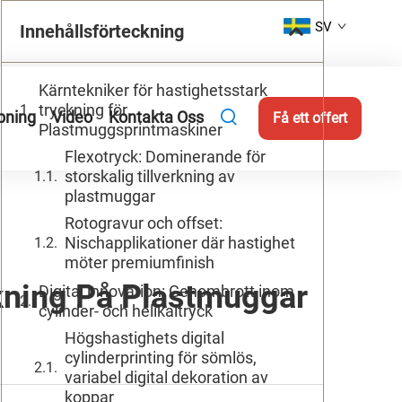
SV
Innehållsförteckning
Kärntekniker för hastighetsstark
tryckning för
pning
Video
Kontakta Oss
Få ett offert
Plastmuggsprintmaskiner
Flexotryck: Dominerande för
storskalig tillverkning av
plastmuggar
Rotogravur och offset:
Nischapplikationer där hastighet
möter premiumfinish
ckning På Plastmuggar
Digital innovation: Genombrott inom
cylinder- och helikaltryck
Högshastighets digital
cylinderprinting för sömlös,
variabel digital dekoration av
koppar