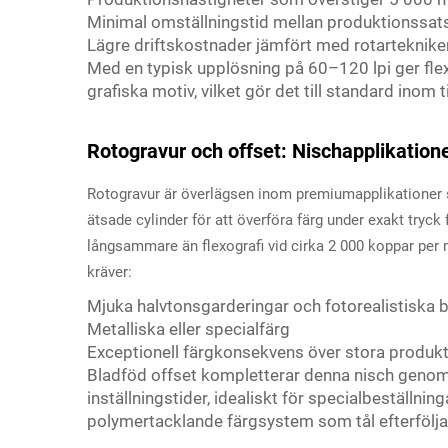
Minimal omställningstid mellan produktionssat
Lägre driftskostnader jämfört med rotarteknike
Med en typisk upplösning på 60–120 lpi ger flexo
grafiska motiv, vilket gör det till standard inom
Rotogravur och offset: Nischapplikation
Rotogravur är överlägsen inom premiumapplikationer s
ätsade cylinder för att överföra färg under exakt tryc
långsammare än flexografi vid cirka 2 000 koppar per
kräver:
Mjuka halvtonsgarderingar och fotorealistiska b
Metalliska eller specialfärg
Exceptionell färgkonsekvens över stora produkt
Bladföd offset kompletterar denna nisch genom 
inställningstider, idealiskt för specialbeställn
polymertacklande färgsystem som tål efterföljan