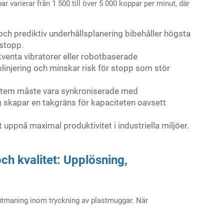
r varierar från 1 500 till över 5 000 koppar per minut, där
och prediktiv underhållsplanering bibehåller högsta
stopp.
kventa vibratorer eller robotbaserade
linjering och minskar risk för stopp som stör
system måste vara synkroniserade med
g skapar en takgräns för kapaciteten oavsett
uppnå maximal produktivitet i industriella miljöer.
h kvalitet: Upplösning,
l utmaning inom tryckning av plastmuggar. När