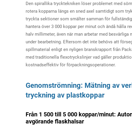
Den spirallika trycktekniken löser problemet med söms
rotera kopparna längs en sned axel samtidigt som trykh
tryckta sektioner som smälter samman för fullständig
hantera över 3 000 koppar per minut och ändå hålla red
halv millimeter, även när man arbetar med besvärliga 
under bearbetning. Eftersom det inte behövs att förseg
spillmaterial enligt en nyligen branskrapport från Pa
med traditionella flexotryckslinjer vad gäller produkti
kostnadseffektiv för förpackningsoperationer.
Genomströmning: Mätning av verkl
tryckning av plastkoppar
Från 1 500 till 5 000 koppar/minut: Auto
avgörande flaskhalsar