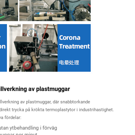
illverkning av plastmuggar
illverkning av plastmuggar, där snabbtorkande
direkt trycka på krökta termoplastytor i industrihastighet.
a fördelar:
tan ytbehandling i förväg
muggar per minut