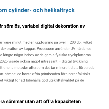
om cylinder- och helikaltryck
ör sömlös, variabel digital dekoration av
r varje minut med en upplösning på över 1 200 dpi, vilket
tal dekoration av koppar. Processen använder UV-härdande
nte längre något behov av de gamla fysiska tryckplattorna
n 2025 visade också något intressant – digital tryckning
itionella metoder eftersom det tar mindre tid att förbereda
 att nämna: de kontaktfria printheaden förhindrar faktiskt
 viktigt för att bibehålla god utskriftskvalitet på de
era sömmar utan att offra kapaciteten