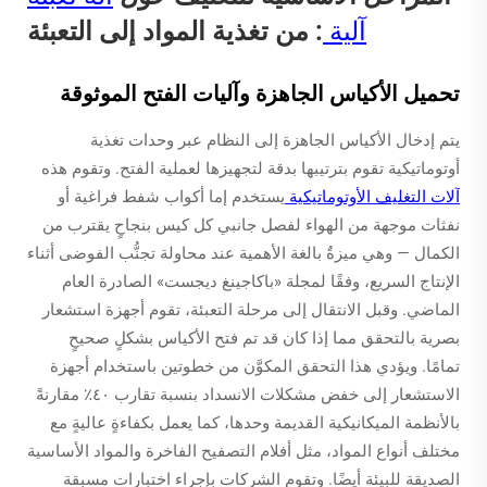
آلية
: من تغذية المواد إلى التعبئة
تحميل الأكياس الجاهزة وآليات الفتح الموثوقة
يتم إدخال الأكياس الجاهزة إلى النظام عبر وحدات تغذية
أوتوماتيكية تقوم بترتيبها بدقة لتجهيزها لعملية الفتح. وتقوم هذه
آلات التغليف الأوتوماتيكية
يستخدم إما أكواب شفط فراغية أو
نفثات موجهة من الهواء لفصل جانبي كل كيس بنجاحٍ يقترب من
الكمال — وهي ميزةٌ بالغة الأهمية عند محاولة تجنُّب الفوضى أثناء
الإنتاج السريع، وفقًا لمجلة «باكاجينغ ديجست» الصادرة العام
الماضي. وقبل الانتقال إلى مرحلة التعبئة، تقوم أجهزة استشعار
بصرية بالتحقق مما إذا كان قد تم فتح الأكياس بشكلٍ صحيحٍ
تمامًا. ويؤدي هذا التحقق المكوَّن من خطوتين باستخدام أجهزة
الاستشعار إلى خفض مشكلات الانسداد بنسبة تقارب ٤٠٪ مقارنةً
بالأنظمة الميكانيكية القديمة وحدها، كما يعمل بكفاءةٍ عاليةٍ مع
مختلف أنواع المواد، مثل أفلام التصفيح الفاخرة والمواد الأساسية
الصديقة للبيئة أيضًا. وتقوم الشركات بإجراء اختبارات مسبقة