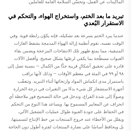
الماكينات عن العمل، وتحسّن السلامة العامة للعاملين.
تبريد ما بعد الختم، واستخراج الهواء، والتحكم في
الاستقرار البُعدي
عندما يبرد الختم بسرعة بعد تشكيله، فإنه يكوّن رابطة قوية. وفي
الوقت نفسه، تقوم أنظمة إزالة الهواء المدمجة بشفط الغازات
المتبقية، مما يمنع ظهور تلك الانتفاخات المزعجة ويضمن بقاء
العبوات مسطّحة بما يكفي لرصّها بشكل صحيح. وأفضل الآلات
قادرة على تحقيق أشكالٍ قريبة جدًّا من الكمال — بنسبة تصل إلى
٩٨ أو ٩٩ في المئة في معظم الأوقات — وذلك لأنها تراقب
باستمرار مدى انكماش المواد وارتخائها أثناء التبريد. وتتعقّب
أجهزة الاستشعار كل شيء بدءًا من التغيرات في درجة الحرارة
وصولًا إلى شدة الفراغ، وتدخل في حالة التصحيح فور ملاحظة أي
انحراف عن المعايير المسموح بها. ويساعد هذا النوع من التحكم
في الحفاظ على جودة العبوة طوال عمليات التشغيل الآلي،
ويقلل من الأخطاء عند خروج المنتجات من خط الإنتاج لتسميتها،
بل ويحافظ أساسًا على نضارة المنتجات لفترة أطول دون الحاجة