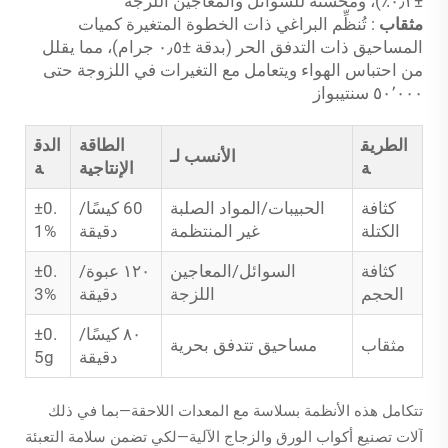
±٠٫٣٪)، ومُحسَّنة للسوائل والمعاجين اللزجة
مثقاب
: تُنظِّم البراغي ذات الخطوة المتغيرة كميات
المساحيق ذات التدفق الحر (بدقة ±٠٫٥ جرام)، مما يقلل
من احتباس الهواء ويتعامل مع التغيرات في اللزوجة حتى
٥٠٬٠٠٠ سنتيبواز
الطريق
الطاقة
الدق
الأنسب لـ
ة
الإنتاجية
ة
كثافة
الحبيبات/المواد الصلبة
60 كيسًا/
±0.
الكتلة
غير المنتظمة
دقيقة
1%
كثافة
السوائل/المعاجين
١٢٠ عبوة/
±0.
الحجم
اللزجة
دقيقة
3%
٨٠ كيسًا/
±0.
مثقاب
مساحيق تتدفق بحرية
دقيقة
5g
تتكامل هذه الأنظمة بسلاسة مع المعدات اللاحقة—بما في ذلك
آلات تصنيع أكواب الورق والزجاج الآلية—لكي تضمن سلامة التعبئة