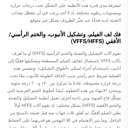
لمعرفة مدى قدرة هذه الأنظمة على التحمُّل تحت درجات حرارة
ومستويات رطوبة مختلفة، إذ لا أحد يرغب في أن تتعطل معدات
التعبئة لديه فجأةً عند تغيُّر الظروف بشكل غير متوقع.
فك لف الفيلم، وتشكيل الأنبوب، والختم الرأسي/
الأفقي (VFFS/HFFS)
تقوم آلات التشكيل والتعبئة والختم الرأسية (VFFS) أو ما تُعرف
بآلات VFFS باستقبال لفائف الفيلم المسطحة وتشكيلها فعليًّا إلى
أنابيب باستخدام أجزاء تُسمَّى «أطواق التشكيل». وتتضمن هذه
العملية شريط ختم رأسي يذيب الحافة الطويلة للأنبوب معًا تحت
درجة حرارة مضبوطة، عادةً ما تتراوح بين ١٣٠ و٢٠٠ درجة مئوية.
وبمجرد الانتهاء من هذه الخطوة، تُنشَأ خُطوط الختم العرضية التي
تشكِّل قاع العبوة. ومن ناحية أخرى، تعمل أنظمة التشكيل والتعبئة
والختم الأفقية (HFFS) بشكل مختلف؛ إذ تقوم آلات HFFS أولاً
بطي الفيلم أفقيًّا، ثم تُغلق ثلاث جهات منه قبل تعبئته بالمنتج من
الداخل. وما يثير الاهتمام في كلا النهجين هو قدرتهما على الحفاظ
على عرض خطوط الختم ضمن حدود ٠٫١ ملم أو أقل، وذلك بفضل