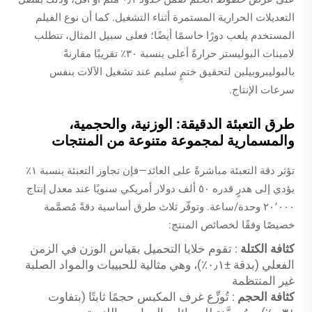
التعديلات الحرارية المستمرة أثناء التشغيل. كما أن نوع الفيلم
المستخدم يلعب دورًا حاسمًا أيضًا؛ فعلى سبيل المثال، تتطلب
لامينات البوليستر حرارةً أعلى بنسبة ٣٠٪ تقريبًا مقارنةً
بالبوليبروبيلين لتحقيق ختمٍ سليم عند تشغيل الآلات بنفس
سرعات الإنتاج.
طرق التعبئة الدقيقة: الوزنية، والحجمية،
والمسمارية لمجموعة متنوعة من المنتجات
تؤثر دقة التعبئة مباشرةً على العائد—فإن تجاوز التعبئة بنسبة ١٪
يؤدي إلى هدرٍ قدره ٥٠ ألف دولار أمريكي سنويًا عند معدل إنتاج
٢٠٬٠٠٠ وحدة/ساعة. وتوفّر ثلاث طرق أساسية دقةً مُصمَّمة
خصيصًا وفقًا لخصائص المنتج:
كثافة الكتلة
: تقوم خلايا التحميل بقياس الوزن في الزمن
الفعلي (بدقة ±٠٫١٪)، وهي مثالية للحبيبات والمواد الصلبة
غير المنتظمة
كثافة الحجم
: تُوزِّع غرف المكبس حجمًا ثابتًا (بتفاوت