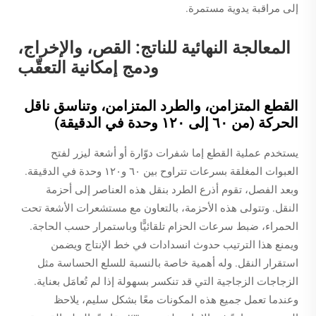
إلى مراقبة يدوية مستمرة.
المعالجة النهائية للناتج: القص، والإخراج،
ودمج إمكانية التعقّب
القطع المتزامن، والطرد المتزامن، وتناسق ناقل
الحركة (من ٦٠ إلى ١٢٠ وحدة في الدقيقة)
يستخدم عملية القطع إما شفرات دوّارة أو أشعة ليزر لفتح
العبوات المغلقة بسرعات تتراوح بين ٦٠ و١٢٠ وحدة في الدقيقة.
وبعد الفصل، تقوم أذرع الطرد بنقل هذه العناصر إلى أحزمة
النقل. وتتولى هذه الأحزمة، بالتعاون مع مستشعرات الأشعة تحت
الحمراء، ضبط سرعات الحزام تلقائيًّا وباستمرار حسب الحاجة.
ويمنع هذا الترتيب حدوث انسدادات في خط الإنتاج ويضمن
استقرار النقل. وله أهمية خاصة بالنسبة للسلع الحساسة مثل
الزجاجات الزجاجية التي قد تنكسر بسهولة إذا لم تُعامَل بعناية.
وعندما تعمل جميع هذه المكونات معًا بشكل سليم، يلاحظ