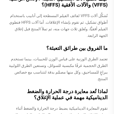
(VFFS) والآلات الأفقية (HFFS)؟
تُشكِّل آلات VFFS لفائف الفيلم المسطحة إلى أنابيب باستخدام
أطواق تشكيل، ثم تقوم بإنشاء الإغلاقات. أما آلات HFFS فتطوي
الفيلم أفقيًّا، وتُغلق ثلاث جهات منه، ثم تملأ المنتج قبل إغلاق
الجهة الرابعة.
ما الفروق بين طرائق التعبئة؟
تعتمد الطرق الوزنية على قياس الوزن للحبيبات، بينما تستخدم
الطرق الحجمية غرفًا مكبسية للسوائل، وتستعين الطرق اللولبية
ببراغٍ للمساحيق، وكل منها مصمَّم بدقة لتتناسب مع خصائص
المنتج.
لماذا تُعد معايرة درجة الحرارة والضغط
الديناميكية مهمة في عملية الإغلاق؟
تقوم المعايرة الديناميكية بضبط درجة الحرارة والضغط أثناء