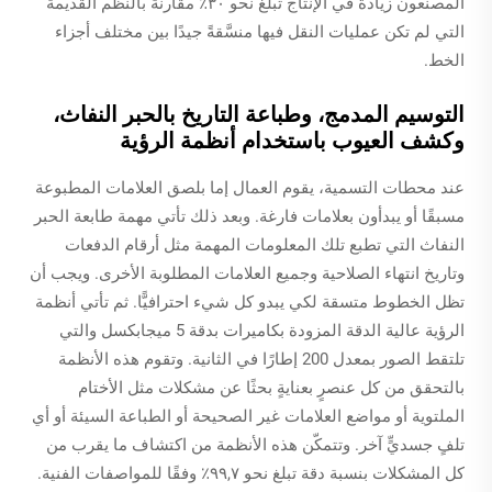
المصنعون زيادةً في الإنتاج تبلغ نحو ٣٠٪ مقارنةً بالنظم القديمة
التي لم تكن عمليات النقل فيها منسَّقةً جيدًا بين مختلف أجزاء
الخط.
التوسيم المدمج، وطباعة التاريخ بالحبر النفاث،
وكشف العيوب باستخدام أنظمة الرؤية
عند محطات التسمية، يقوم العمال إما بلصق العلامات المطبوعة
مسبقًا أو يبدأون بعلامات فارغة. وبعد ذلك تأتي مهمة طابعة الحبر
النفاث التي تطبع تلك المعلومات المهمة مثل أرقام الدفعات
وتاريخ انتهاء الصلاحية وجميع العلامات المطلوبة الأخرى. ويجب أن
تظل الخطوط متسقة لكي يبدو كل شيء احترافيًّا. ثم تأتي أنظمة
الرؤية عالية الدقة المزودة بكاميرات بدقة 5 ميجابكسل والتي
تلتقط الصور بمعدل 200 إطارًا في الثانية. وتقوم هذه الأنظمة
بالتحقق من كل عنصرٍ بعنايةٍ بحثًا عن مشكلات مثل الأختام
الملتوية أو مواضع العلامات غير الصحيحة أو الطباعة السيئة أو أي
تلفٍ جسديٍّ آخر. وتتمكّن هذه الأنظمة من اكتشاف ما يقرب من
كل المشكلات بنسبة دقة تبلغ نحو ٩٩,٧٪ وفقًا للمواصفات الفنية.