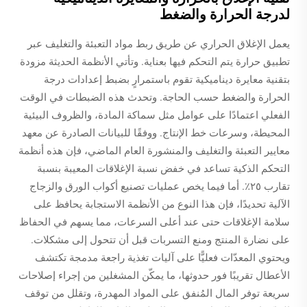
لدرجة الحرارة والضغط
يعمل الإغلاق الحراري عن طريق ربط مواد التعبئة والتغليف عبر
تطبيق حرارة يتم التحكم فيها بعناية. وتأتي الأنظمة الحديثة مزودة
بتقنية معايرة ديناميكية تقوم باستمرارٍ بضبط إعدادات درجة
الحرارة والضغط حسب الحاجة. وتحدث هذه الضبطات في الوقت
الفعلي اعتمادًا على عوامل مثل سماكة المادة، والظروف البيئية
المحيطة، وسرعات خط الإنتاج. ووفقًا للبيانات الصادرة عن معهد
معايير التعبئة والتغليف والمنشورة العام الماضي، فإن هذه أنظمة
التحكم الذكية تساعد في خفض نسبة الإغلاقات المعيبة بنسبة
تقارب ٢٥٪. أما فيما يخص عمليات تصنيع أكواب الورق والزجاج
الآلية تحديدًا، فإن هذا النوع من الأنظمة الاستجابة يحافظ على
سلامة الإغلاقات حتى عند أعلى السرعات، مما يسهم في الحفاظ
على نضارة المنتج ومنع التسربات قبل أن تتحول إلى مشكلات.
ويحتوي المعدّات فعليًّا على آليات تغذية راجعة مدمجة تكتشف
الأعطال تقريبًا فور حدوثها، ما يمكّن المشغلين من إجراء إصلاحات
سريعة توفر المال المُنفق على المواد المهدرة، وتقلل من توقف