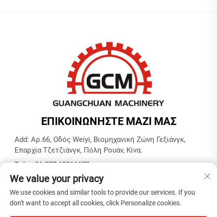
ΕΠΙΚΟΙΝΩΝΉΣΤΕ ΜΑΖΊ ΜΑΣ
Add: Αρ.66, Οδός Weiyi, Βιομηχανική Ζώνη Γεξιάνγκ,
Επαρχία Τζετζιάνγκ, Πόλη Ρουάν, Κίνα.
Τηλ.:
+86-577-65566677
We value your privacy
Ηλ. Διεύθυνση:
[email protected]
We use cookies and similar tools to provide our services. If you
don't want to accept all cookies, click Personalize cookies.
Πνευματικά Δικαιώματα © ZHEJIANG GUANGCHUAN