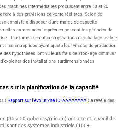
 des machines intermédiaires produisent entre 40 et 80
ondre à des prévisions de vente réalistes. Selon de
euse consiste à disposer d'une marge de capacité
éventuelles commandes imprévues pendant les périodes de
eprise. Un examen récent des opérations d'emballage réalisé
nt : les entreprises ayant ajusté leur vitesse de production
e des hypothèses, ont vu leurs frais de stockage diminuer
t d'exploiter des installations surdimensionnées
cas sur la planification de la capacité
ps (
Rapport sur l'évolutivité ICFÃÂÃÂÃÂÃÂ
) a révélé des
s (35 à 50 gobelets/minute) ont atteint le seuil de
utilisant des systèmes industriels (100+